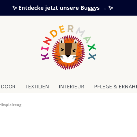
✨ Entdecke jetzt unsere Buggys → ✨
TDOOR
TEXTILIEN
IN­TE­RI­EUR
PFLEGE & ERNÄ
rikspielzeug