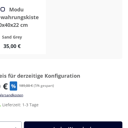
Modu
ewahrungskiste
0x40x22 cm
Sand Grey
35,00 €
is für derzeitige Konfiguration
 €
%
189,00 €
(
5
% gespart)
. Versandkosten
r.
Lieferzeit: 1-3 Tage