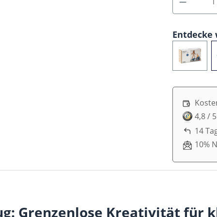
Entdecke 
Koste
4,8 / 
14 Ta
10% N
g: Grenzenlose Kreativität für k