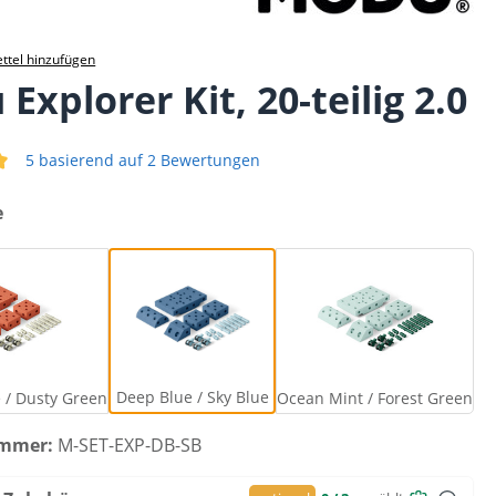
ttel hinzufügen
Explorer Kit, 20-teilig 2.0
5 basierend auf 2 Bewertungen
iche Bewertung von 5 von 5 Sternen
e
Burnt Orange / Dusty Green
Deep Blue / Sky Blue
Ocean Mint / Fo
Deep Blue / Sky Blue
 / Dusty Green
Ocean Mint / Forest Green
ummer:
M-SET-EXP-DB-SB