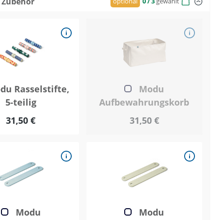
 Zubehör
optional
0
/ 3
gewählt
u Rasselstifte,
Modu
5-teilig
Aufbewahrungskorb
31,50 €
31,50 €
Modu
Modu