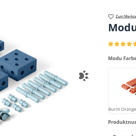
Zum Merkze
Modu 
Durchschnittl
auswählen
Modu Farb
Burnt Orange
Produktn