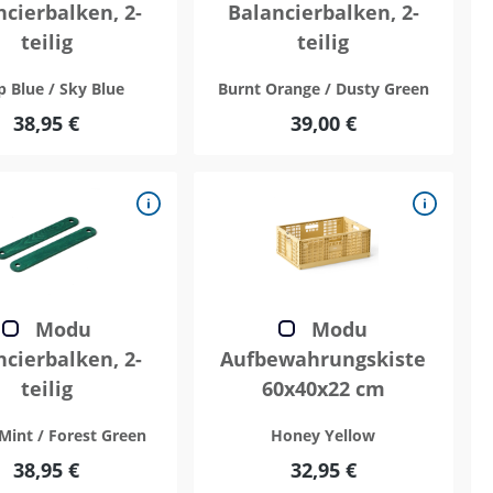
ncierbalken, 2-
Balancierbalken, 2-
teilig
teilig
 Blue / Sky Blue
Burnt Orange / Dusty Green
38,95 €
39,00 €
Modu
Modu
ncierbalken, 2-
Aufbewahrungskiste
teilig
60x40x22 cm
Mint / Forest Green
Honey Yellow
38,95 €
32,95 €