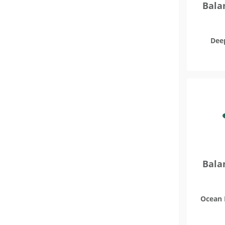
Bala
Deep
Bala
Ocean 