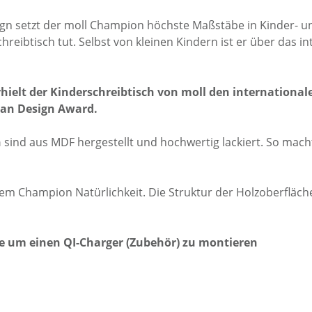
sign setzt der moll Champion höchste Maß­stäbe in Kinder- 
reibtisch tut. Selbst von kleinen Kindern ist er über das inte
ielt der Kinderschreibtisch von moll den inter­national
an Design Award.
n
sind aus MDF her­gestellt und hoch­wertig lackiert. So macht
em Champion Natür­lich­keit. Die Struktur der Holzoberfläche
te um einen QI-Charger (Zubehör) zu montieren