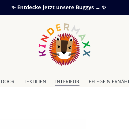
✨ Entdecke jetzt unsere Buggys → ✨
TDOOR
TEXTILIEN
IN­TE­RI­EUR
PFLEGE & ERNÄ