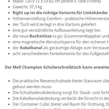
Maße: 120 x 72 x 53-82 cm (Breite x Tiefe x Höhe)
Gewicht: 37,3 kg
Right up ist die richtige Variante für Linkshänder
Höhenverstellung Comfort - praktische Höhenverst
der Tisch wird zerlegt in drei Kartons geliefert
eine gut verständliche Aufbauanleitung liegt bei.
die neue
Buchstütze
to go: Zusammenklappbar und
eine magnetische Abrutschsperre für den sicheren H
der
Kabalkanal
als geräumige Ablage zum Verstaue
acht verschiedenen Farbelemente für das Fußgestell 
Der Moll Champion Schülerschreibtisch kann erweiter
Die praktische Riesenschublade bietet Stauraum übe
gebaut werden muss
Die Schubladenabdeckung sorgt für Staub- und Sichts
Die Kabelkanalabdeckung verdeckt die Einsicht in den
Der Container Cubic bietet viel Raum für Ordnung. 