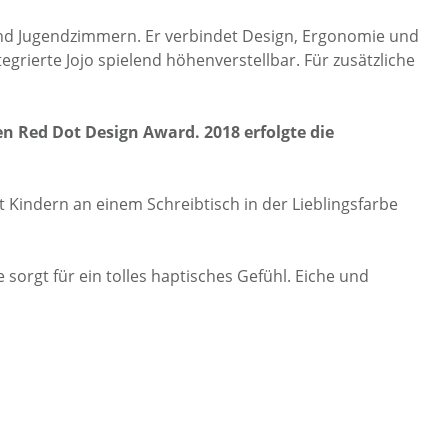
und Jugend­zimmern. Er ver­bindet Design, Ergonomie und
grierte Jojo spielend höhen­ver­stellbar. Für zusätzliche
en Red Dot Design Award. 2018 erfolgte die
 Kindern an einem Schreib­tisch in der Lieblings­farbe
 sorgt für ein tolles haptisches Gefühl. Eiche und