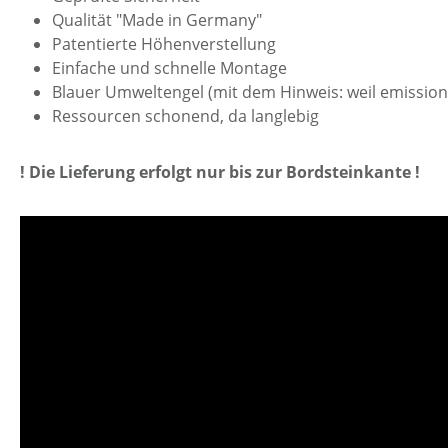
Qualität "Made in Germany"
Patentierte Höhenverstellung
Einfache und schnelle Montage
Blauer Umweltengel (mit dem Hinweis: weil emissio
Ressourcen schonend, da langlebig
! Die Lieferung erfolgt nur bis zur Bordsteinkante !