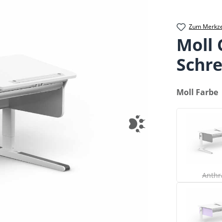
Zum Merkze
Moll
Schre
auswählen
Moll Farbe
(
Anthr