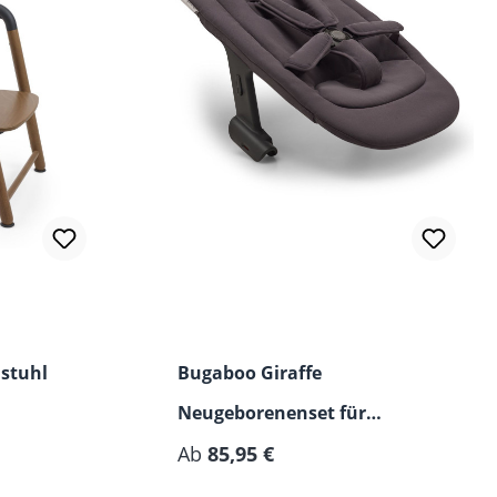
ertung von 5 von 5 Sternen
stuhl
Bugaboo Giraffe
Neugeborenenset für
Regulärer Preis:
Hochstuhl (0-6 Monate)
Ab
85,95 €