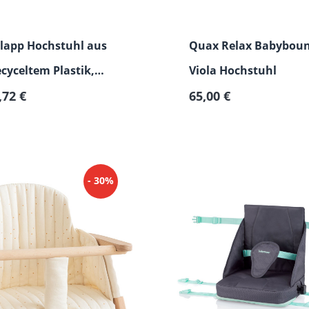
lapp Hochstuhl aus
Quax Relax Babyboun
cyceltem Plastik,
Viola Hochstuhl
Regulärer Preis:
ar
,72 €
65,00 €
- 30%