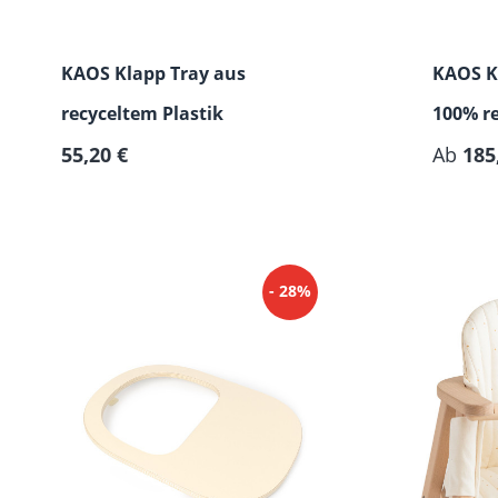
KAOS Klapp Tray aus
KAOS K
recyceltem Plastik
100% re
Regulärer Preis:
55,20 €
klappb
Ab
185
- 28%