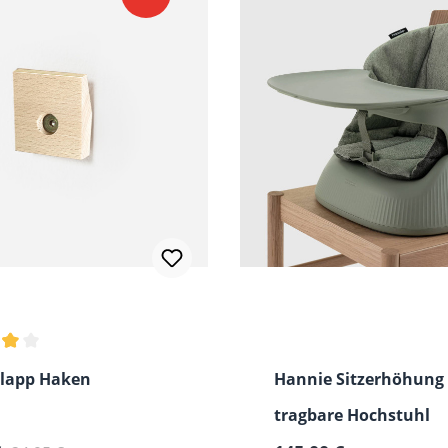
hnittliche Bewertung von 3.5 von 5 Sternen
lapp Haken
Hannie Sitzerhöhung 
tragbare Hochstuhl
Regulärer Preis: