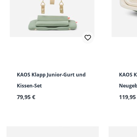
KAOS Klapp Junior-Gurt und
KAOS K
Kissen-Set
Neugeb
Regulärer Preis:
Regulär
79,95 €
Hochst
119,95