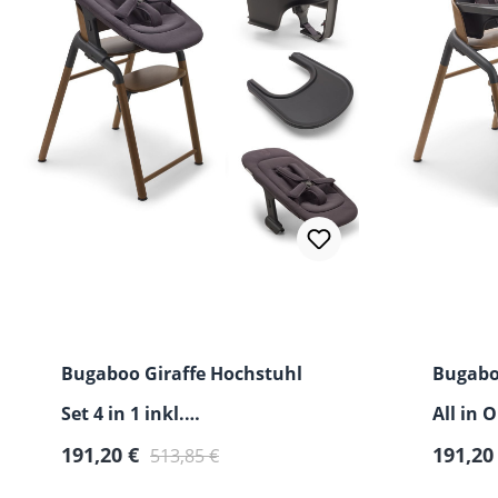
Bugaboo Giraffe Hochstuhl
Bugabo
Set 4 in 1 inkl.
All in O
Neugeborenenset, Babyset &
191,20 €
191,20
513,85 €
Tray