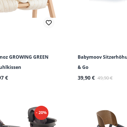
inoz GROWING GREEN
Babymoov Sitzerhöh
uhlkissen
& Go
er Preis:
Verkaufspreis:
Regulärer Preis:
97 €
39,90 €
49,90 €
- 20%