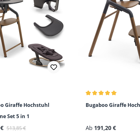
Durchschnittliche Bew
o Giraffe Hochstuhl
Bugaboo Giraffe Hoch
ne Set 5 in 1
 €
Ab
191,20 €
513,85 €