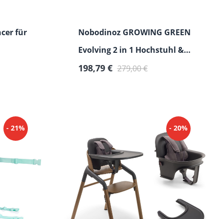
cer für
Nobodinoz GROWING GREEN
Evolving 2 in 1 Hochstuhl &
Verkaufspreis:
Regulärer Preis:
Kinderstuhl
198,79 €
279,00 €
- 21%
- 20%