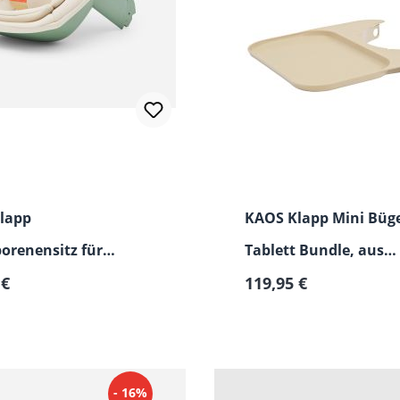
lapp
KAOS Klapp Mini Büge
orenensitz für
Tablett Bundle, aus
er Preis:
Regulärer Preis:
uhl
 €
recyceltem Kunststof
119,95 €
- 16%