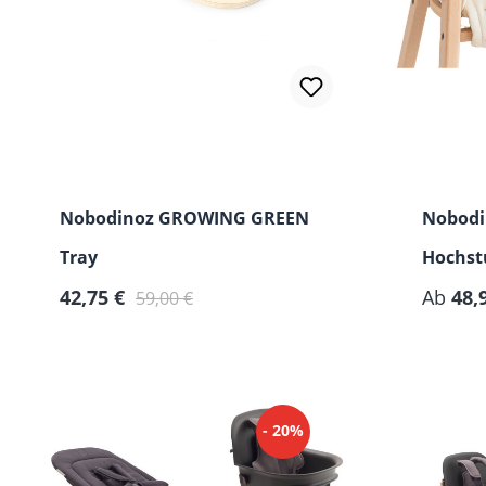
Nobodinoz GROWING GREEN
Nobod
Tray
Hochst
Verkaufspreis:
Regulärer Preis:
Regulär
42,75 €
Ab
48,
59,00 €
- 20%