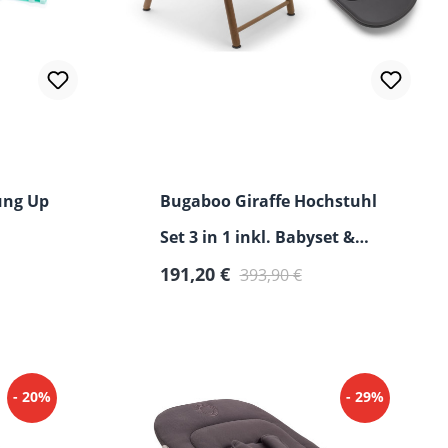
ung Up
Bugaboo Giraffe Hochstuhl
Set 3 in 1 inkl. Babyset &
Tray
191,20 €
393,90 €
- 20%
- 29%