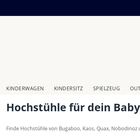
m Hauptinhalt springen
Zur Suche springen
Zur Hauptnavigation springen
KINDERWAGEN
KINDERSITZ
SPIELZEUG
OU
Hochstühle für dein Baby
Finde Hochstühle von Bugaboo, Kaos, Quax, Nobodinoz u