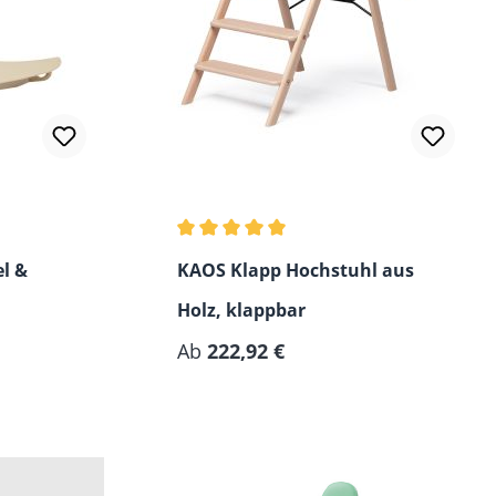
Durchschnittliche Bewertung von 5 vo
l &
KAOS Klapp Hochstuhl aus
Holz, klappbar
f
Ab
222,92 €