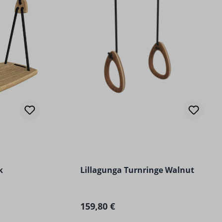
ertung von 5 von 5 Sternen
k
Lillagunga Turnringe Walnut
Regulärer Preis:
159,80 €