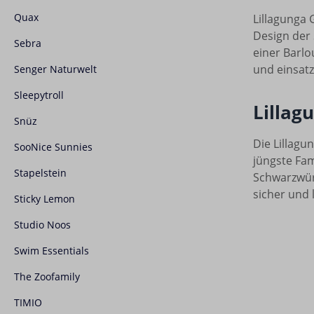
Quax
Lillagunga 
Design der 
Sebra
einer Barl
und einsatz
Senger Naturwelt
Sleepytroll
Lillag
Snüz
Die Lillagun
SooNice Sunnies
jüngste Fam
Stapelstein
Schwarzwürf
sicher und 
Sticky Lemon
Studio Noos
Swim Essentials
The Zoofamily
TIMIO