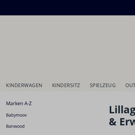
m Hauptinhalt springen
Zur Suche springen
Zur Hauptnavigation springen
KINDERWAGEN
KINDERSITZ
SPIELZEUG
OU
Marken A-Z
Lilla
Babymoov
& Er
Banwood