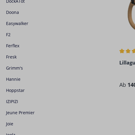
DockATot
Doona
Easywalker
F2
Ferflex
Durchs
Fresk
Lillag
Grimm's
Hannie
Regulä
Ab
14
Hoppstar
IZIPIZI
Jeune Premier
Joie
Joolz