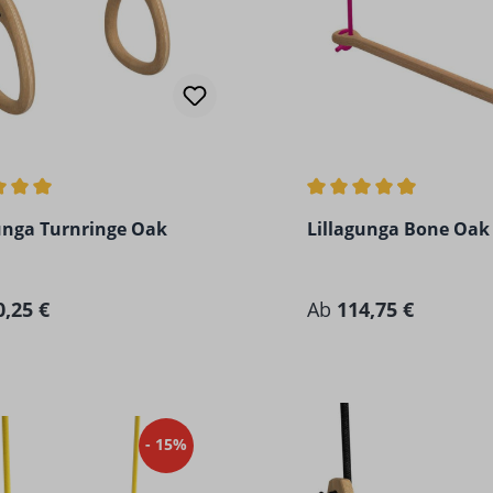
chnittliche Bewertung von 5 von 5 Sternen
Durchschnittliche Bew
unga Turnringe Oak
Lillagunga Bone Oak
rer Preis:
Regulärer Preis:
0,25 €
Ab
114,75 €
- 15%