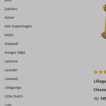
Jupiduu
Kaiser
KAS Kopenhagen
KAOS
Kidywolf
Konges Sløjd
Lalarma
Leander
Durchs
Liewood
Lillag
Lillagunga
Classi
Little Dutch
Regulä
Ab
14
Lulo