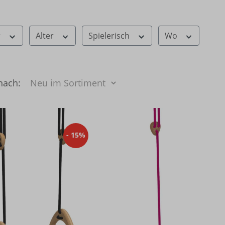
r
Alter
Spielerisch
Wo
 nach:
- 15%