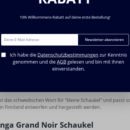
chnittliche Bewertung von 5 von 5 Sternen
Durchschnittliche Bew
unga Tree Kit
Lillagunga Marathon
10% Willkommens-Rabatt auf deine erste Bestellung!
Hangers
rer Preis:
Regulärer Preis:
€
28,00 €
Newsletter abonnieren
Ich habe die
Datenschutzbestimmungen
zur Kenntnis
genommen und die
AGB
gelesen und bin mit ihnen
he Designfirma Lillagunga hat es sich zur Aufgabe gemacht, k
einverstanden.
 Lillagunga gelingt das vorallem mit Ihrem ansprechenden D
it Ihren sorgfältig hergestellten Produkten möchten sie vor
ringen.
ist das schwedischen Wort für "kleine Schaukel" und passt s
 in Finnland entworfen und hergestellt werden.
unga Grand Noir Schaukel