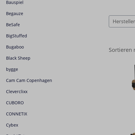
Bauspiel
Begauze
Herstelle
BeSafe
BigStuffed
Bugaboo
Sortieren
Black Sheep
bygge
Cam Cam Copenhagen
Cleverclixx
CUBORO
CONNETIX
Cybex