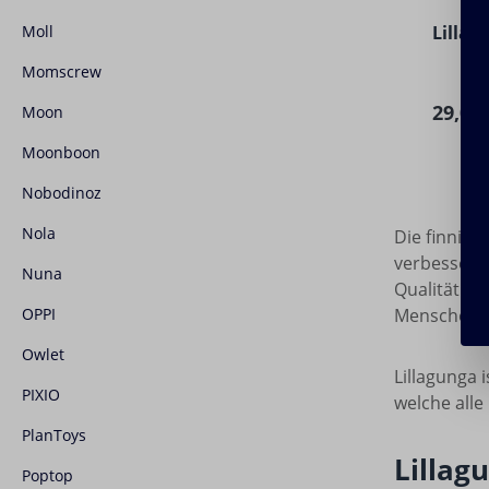
Durchs
Moll
Lillag
Momscrew
Regulä
29,00 
Moon
Moonboon
Nobodinoz
Nola
Die finnisc
verbessern.
Nuna
Qualität. M
OPPI
Menschen b
Owlet
Lillagunga 
PIXIO
welche alle
PlanToys
Lillag
Poptop