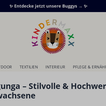
✨ Entdecke jetzt unsere Buggys → ✨
TDOOR
TEXTILIEN
IN­TE­RI­EUR
PFLEGE & ERNÄ
gunga – Stilvolle & Hochwe
wachsene