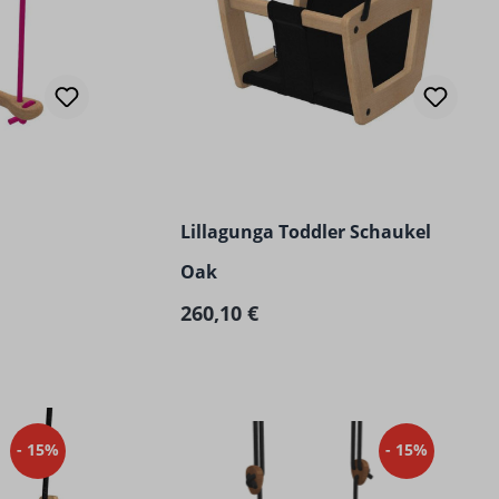
ertung von 4.85 von 5 Sternen
Lillagunga Toddler Schaukel
Oak
Regulärer Preis:
260,10 €
- 15%
- 15%