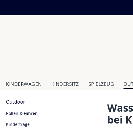
m Hauptinhalt springen
Zur Suche springen
Zur Hauptnavigation springen
KINDERWAGEN
KINDERSITZ
SPIELZEUG
OU
Outdoor
Wass
Rollen & Fahren
bei 
Kindertrage