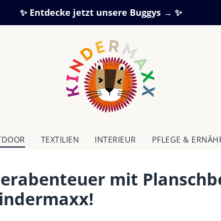
✨ Entdecke jetzt unsere Buggys → ✨
TDOOR
TEXTILIEN
IN­TE­RI­EUR
PFLEGE & ERNÄ
erabenteuer mit Planschb
Kindermaxx!