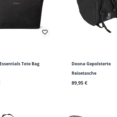
ssentials Tote Bag
Doona Gepolsterte
Reisetasche
er Preis:
Regulärer Preis:
€
89,95 €