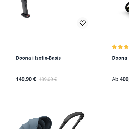
Durchsc
Doona i Isofix-Basis
Doona i
Verkaufspreis:
Regulärer Preis:
149,90 €
Ab
400
189,00 €