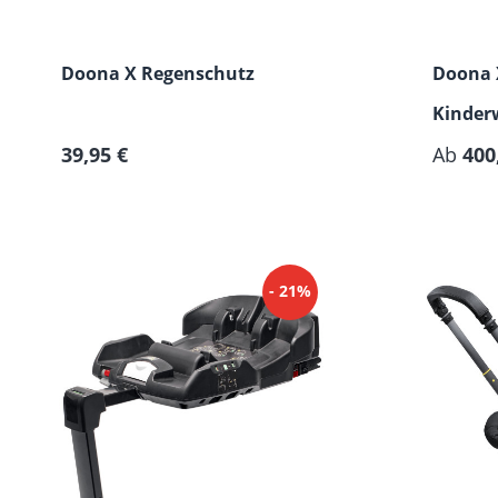
Doona X Regenschutz
Doona 
Kinder
Regulärer Preis:
39,95 €
Isofix-
Ab
400
- 21%