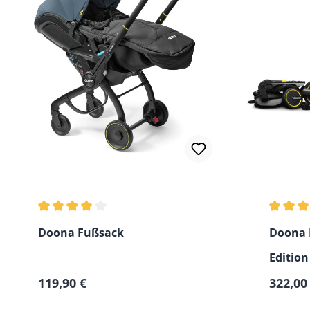
Durchschnittliche Bewertung von 4 von 5 Sternen
Durchsc
Doona Fußsack
Doona L
Edition
Regulärer Preis:
Verkauf
119,90 €
LEDERO
322,00