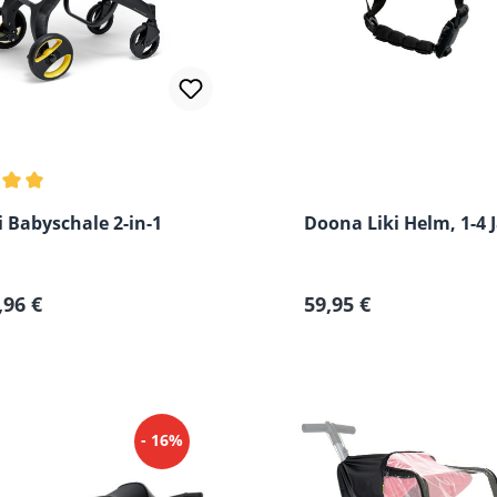
hnittliche Bewertung von 5 von 5 Sternen
 Babyschale 2-in-1
Doona Liki Helm, 1-4 
Regulärer Preis:
,96 €
59,95 €
- 16%