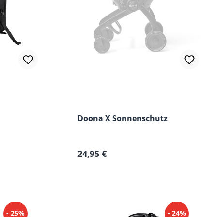
Doona X Sonnenschutz
Regulärer Preis:
24,95 €
- 25%
- 24%