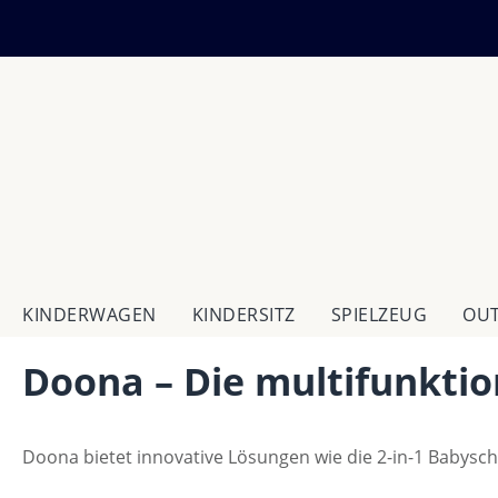
m Hauptinhalt springen
Zur Suche springen
Zur Hauptnavigation springen
KINDERWAGEN
KINDERSITZ
SPIELZEUG
OU
Doona – Die multifunktio
Doona bietet innovative Lösungen wie die 2-in-1 Babyschale