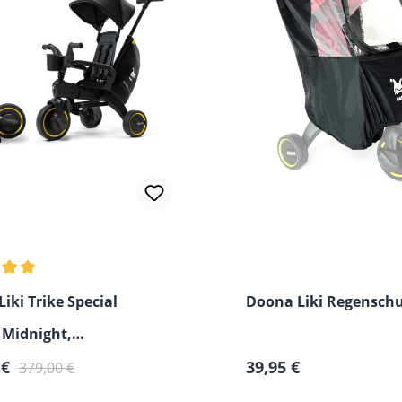
hnittliche Bewertung von 5 von 5 Sternen
iki Trike Special
Doona Liki Regensch
 Midnight,
spreis:
Regulärer Preis:
Regulärer Preis:
PTIK
 €
39,95 €
379,00 €