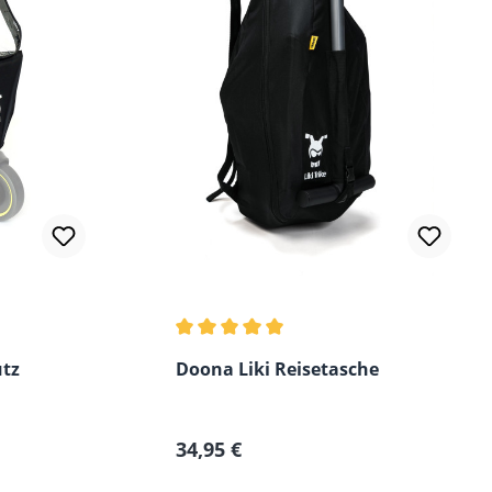
Durchschnittliche Bewertung von 5 vo
utz
Doona Liki Reisetasche
Regulärer Preis:
34,95 €