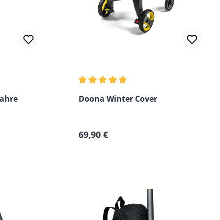
Durchschnittliche Bewertung von 5 vo
Jahre
Doona Winter Cover
Regulärer Preis:
69,90 €