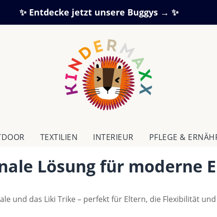
✨ Entdecke jetzt unsere Buggys → ✨
TDOOR
TEXTILIEN
IN­TE­RI­EUR
PFLEGE & ERNÄ
nale Lösung für moderne E
 und das Liki Trike – perfekt für Eltern, die Flexibilität und