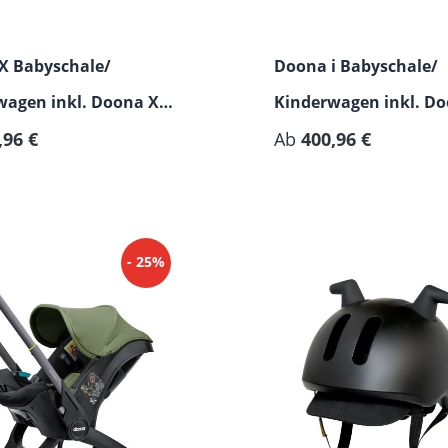
X Babyschale/
Doona i Babyschale/
wagen inkl. Doona X
Kinderwagen inkl. Do
Basis
,96 €
Isofix-Basis
Ab
400,96 €
- 25%