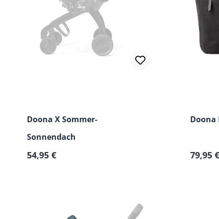
Doona X Sommer-
Doona E
Sonnendach
Regulärer Preis:
Regulär
54,95 €
79,95 