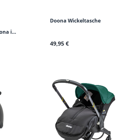
Doona Wickeltasche
ona i
Regulärer Preis:
49,95 €