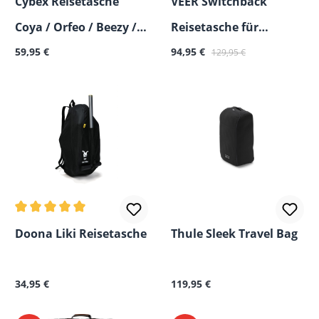
Cybex Reisetasche
VEER Switchback
Coya / Orfeo / Beezy /
Reisetasche für
Regulärer Preis:
Verkaufspreis:
Regulärer Preis:
Eezy S Line
59,95 €
Kinderwagen
94,95 €
129,95 €
Durchschnittliche Bewertung von 5 von 5 Sternen
Doona Liki Reisetasche
Thule Sleek Travel Bag
Regulärer Preis:
Regulärer Preis:
34,95 €
119,95 €