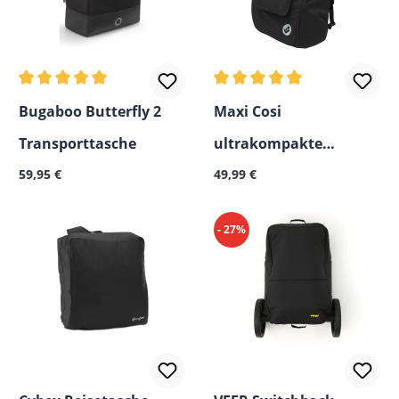
Durchschnittliche Bewertung von 5 von 5 Sternen
Durchschnittliche Bewertun
Bugaboo Butterfly 2
Maxi Cosi
Transporttasche
ultrakompakte
Regulärer Preis:
Regulärer Preis:
59,95 €
Reisetasche für Buggy
49,99 €
- 27%