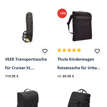
- 13%
Durchschnittliche Bewertun
VEER Transporttasche
Thule Kinderwagen
für Cruiser XL
Reisetasche für Urban
Regulärer Preis:
Regulärer Preis:
Bollerwagen
119,95 €
Glide, Glide, Shine &
Ab
69,95 €
Spring