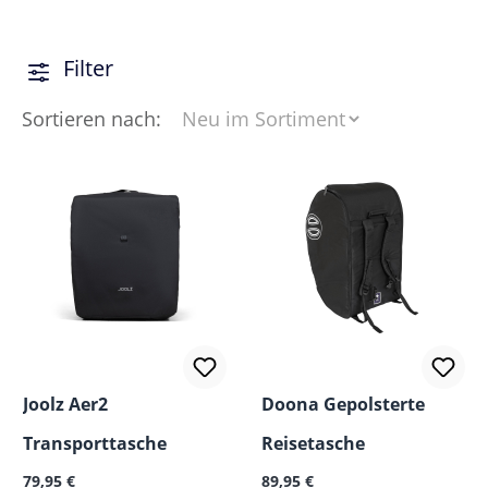
Filter
Sortieren nach:
Joolz Aer2
Doona Gepolsterte
Transporttasche
Reisetasche
Regulärer Preis:
Regulärer Preis:
79,95 €
89,95 €