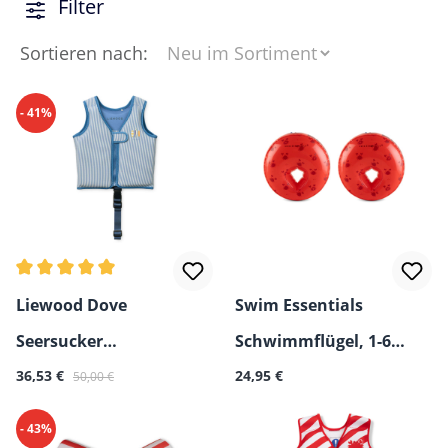
Filter
Sortieren nach:
- 41%
Durchschnittliche Bewertung von 5 von 5 Sternen
Liewood Dove
Swim Essentials
Seersucker
Schwimmflügel, 1-6
Verkaufspreis:
Regulärer Preis:
Regulärer Preis:
Schwimmweste – Kinder
36,53 €
Jahre
24,95 €
50,00 €
Schwimmhilfe
- 43%