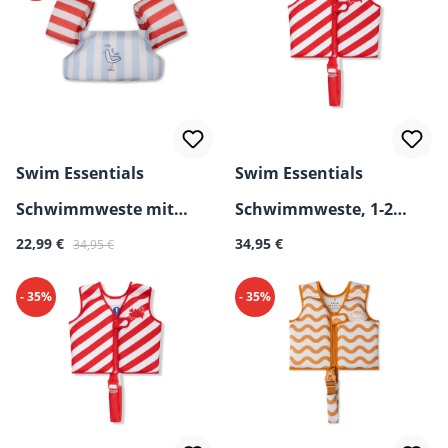
Swim Essentials
Swim Essentials
Schwimmweste mit
Schwimmweste, 1-2
Verkaufspreis:
Regulärer Preis:
Regulärer Preis:
Flügel, 2-6 Jahre
22,99 €
Jahre
34,95 €
34,95 €
- 35%
- 35%