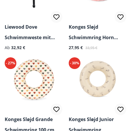
Liewood Dove
Konges Sløjd
Schwimmweste mit
Schwimmring Horn
Regulärer Preis:
Verkaufspreis:
Regulärer Preis:
Ärmeln
Ab
32,92 €
Stars
27,95 €
33,95 €
- 27%
- 30%
Konges Sløjd Grande
Konges Sløjd Junior
Schwimmring 100 cm
Schwimmring