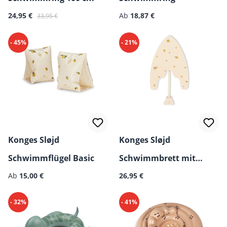
Verkaufspreis:
Regulärer Preis:
Regulärer Preis:
24,95 €
Ab
18,87 €
33,95 €
- 45%
- 21%
Konges Sløjd
Konges Sløjd
Schwimmflügel Basic
Schwimmbrett mit
Regulärer Preis:
Regulärer Preis:
Ab
15,00 €
Wasserspritzer
26,95 €
- 32%
- 41%