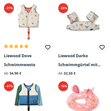
- 31%
- 35%
Durchschnittliche Bewertung von 4.75 von 5 Sternen
Liewood Dove
Liewood Darko
Schwimmweste
Schwimmgürtel mit
Regulärer Preis:
Regulärer Preis:
Ab
34,90 €
Schwimmflügeln
Ab
32,50 €
- 41%
- 18%