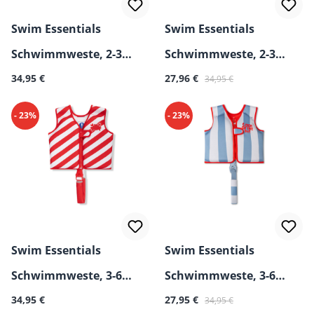
Swim Essentials
Swim Essentials
Schwimmweste, 2-3
Schwimmweste, 2-3
Regulärer Preis:
Verkaufspreis:
Regulärer Preis:
Jahre
34,95 €
Jahre
27,96 €
34,95 €
- 23%
- 23%
Swim Essentials
Swim Essentials
Schwimmweste, 3-6
Schwimmweste, 3-6
Regulärer Preis:
Verkaufspreis:
Regulärer Preis:
Jahre
34,95 €
Jahre
27,95 €
34,95 €