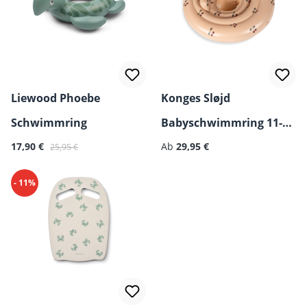
Liewood Phoebe
Konges Sløjd
Schwimmring
Babyschwimmring 11-15
Verkaufspreis:
Regulärer Preis:
Regulärer Preis:
17,90 €
kg
Ab
29,95 €
25,95 €
- 11%