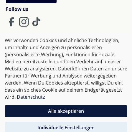
Follow us
Wir verwenden Cookies und ähnliche Technologien,
um Inhalte und Anzeigen zu personalisieren
AGB
Impressum
Datenschutz
(personalisierte Werbung), Funktionen für soziale
Widerrufsrecht
Medien bereitzustellen und den Verkehr auf unserer
Website zu analysieren. Dabei können Daten an unsere
Partner für Werbung und Analysen weitergegeben
Alle Preise inkl. gesetzl. Mehrwertsteuer zzgl.
Versandkosten
werden. Wenn Du Cookies akzeptierst, willigst Du ein,
und ggf. Nachnahmegebühren, wenn nicht anders
dass ein solches Cookie auf deinem Endgerät gesetzt
angegeben.
wird.
Datenschutz
Für Deutschland sind Bestellungen ab 50,- EUR
Alle akzeptieren
versandkostenfrei.
Individuelle Einstellungen
Für andere Länder wird nach
Gewicht abgerechnet
.