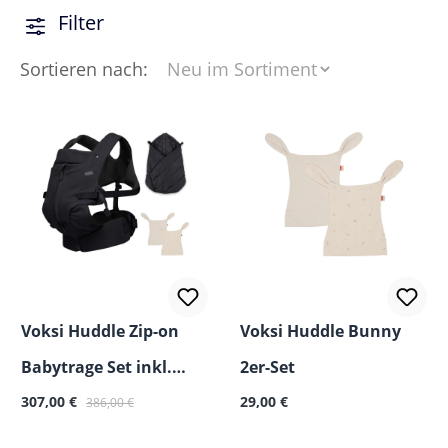
Filter
Sortieren nach:
Voksi Huddle Zip-on
Voksi Huddle Bunny
Babytrage Set inkl.
2er-Set
Regulärer Preis:
Zubehör
307,00 €
29,00 €
386,00 €