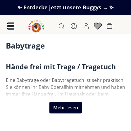
Zum Hauptinhalt springen
✨ Entdecke jetzt unsere Buggys → ✨
Warenkorb
Babytrage
Hände frei mit Trage / Tragetuch
Eine Babytrage oder Babytragetuch ist sehr praktisch:
Sie können Ihr Baby überallhin mitnehmen und haben
immer Ihre Hände frei. Im Haushalt oder beim
Einkaufen.
Mehr lesen