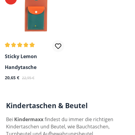
Durchschnittliche Bewertung von 4.8 von 5 Sternen
Sticky Lemon
Handytasche
Verkaufspreis:
Regulärer Preis:
20,65 €
22,95 €
Kindertaschen & Beutel
Bei
Kindermaxx
findest du immer die richtigen
Kindertaschen und Beutel, wie Bauchtaschen,
Turnbeutel und Aufbewahrungsbeutel.