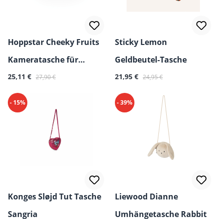
Hoppstar Cheeky Fruits
Sticky Lemon
Kameratasche für
Geldbeutel-Tasche
Verkaufspreis:
Regulärer Preis:
Verkaufspreis:
Regulärer Preis:
Kinder
25,11 €
21,95 €
27,90 €
24,95 €
- 15%
- 39%
Konges Sløjd Tut Tasche
Liewood Dianne
Sangria
Umhängetasche Rabbit