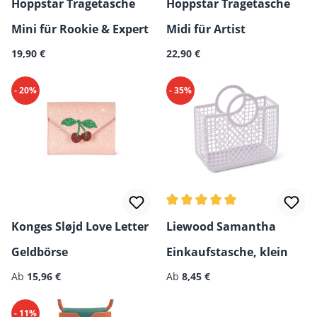
Hoppstar Tragetasche
Hoppstar Tragetasche
Mini für Rookie & Expert
Midi für Artist
Regulärer Preis:
Regulärer Preis:
19,90 €
22,90 €
- 20%
- 35%
Durchschnittliche Bewertun
Konges Sløjd Love Letter
Liewood Samantha
Geldbörse
Einkaufstasche, klein
Regulärer Preis:
Regulärer Preis:
Ab
15,96 €
Ab
8,45 €
- 11%