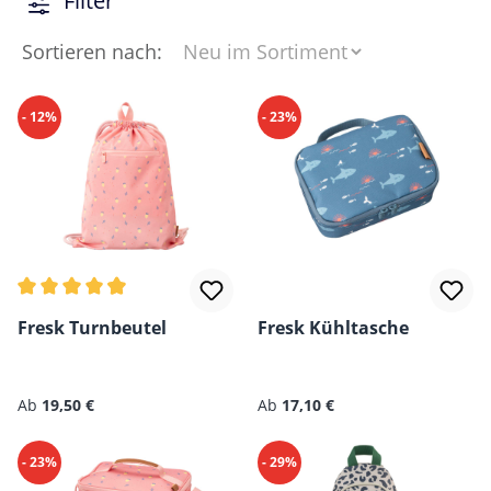
Filter
Sortieren nach:
- 12%
- 23%
Durchschnittliche Bewertung von 4.8 von 5 Sternen
Fresk Turnbeutel
Fresk Kühltasche
Regulärer Preis:
Ab
19,50 €
Ab
17,10 €
- 23%
- 29%