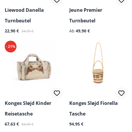
Liewood Danella
Jeune Premier
Turnbeutel
Turnbeutel
Verkaufspreis:
Regulärer Preis:
Regulärer Preis:
22,90 €
Ab
49,90 €
34,95 €
- 21%
Konges Sløjd Kinder
Konges Sløjd Fiorella
Reisetasche
Tasche
Verkaufspreis:
Regulärer Preis:
Regulärer Preis:
67,63 €
94,95 €
84,95 €