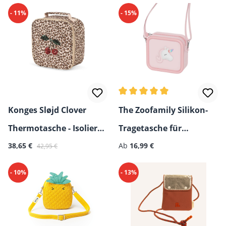
- 11%
- 15%
Durchschnittliche Bewertun
Konges Sløjd Clover
The Zoofamily Silikon-
Thermotasche - Isolierte
Tragetasche für
Verkaufspreis:
Regulärer Preis:
Regulärer Preis:
Lunch Tasche
38,65 €
Kinderkamera & Walkie-
Ab
16,99 €
42,95 €
Talkie
- 10%
- 13%