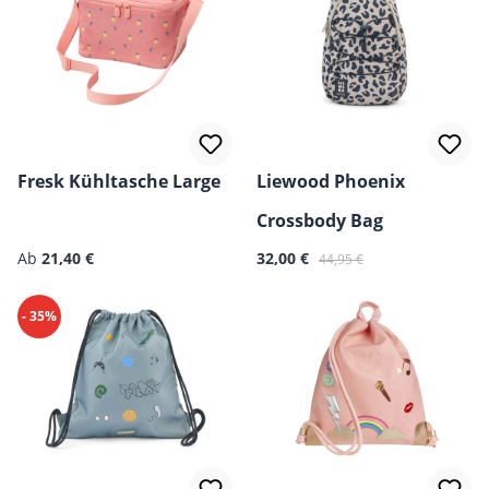
Fresk Kühltasche Large
Liewood Phoenix
Crossbody Bag
Regulärer Preis:
Verkaufspreis:
Regulärer Preis:
Ab
21,40 €
32,00 €
44,95 €
- 35%