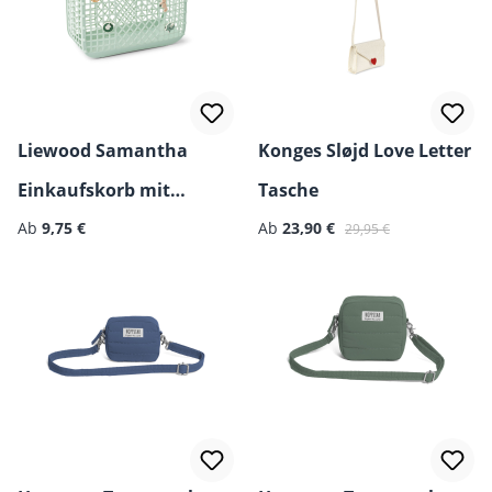
Liewood Samantha
Konges Sløjd Love Letter
Einkaufskorb mit
Tasche
Regulärer Preis:
Verkaufspreis:
Regulärer Preis:
Anstecker
Ab
9,75 €
Ab
23,90 €
29,95 €