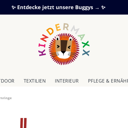
✨ Entdecke jetzt unsere Buggys → ✨
TDOOR
TEXTILIEN
IN­TE­RI­EUR
PFLEGE & ERNÄ
rnringe