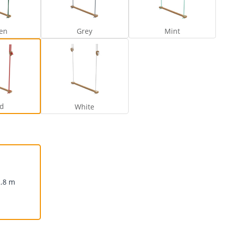
Green
Grey
Mint
en
Grey
Mint
Red
White
d
White
2.8 m