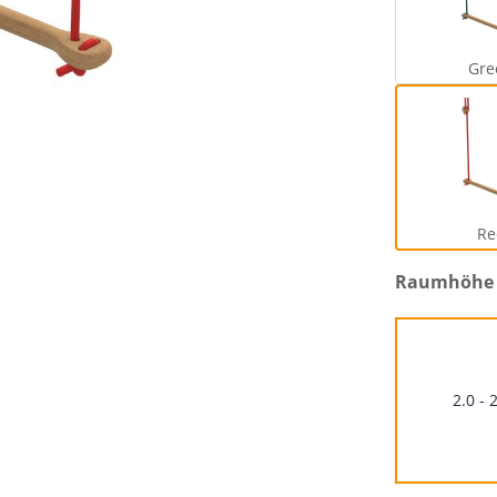
Gre
Re
auswählen
Raumhöhe
2.0 - 