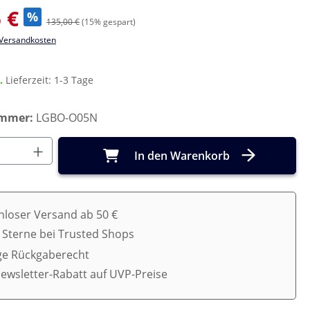
s:
 €
%
135,00 €
(15% gespart)
. Versandkosten
r.
Lieferzeit: 1-3 Tage
ummer:
LGBO-O05N
Anzahl: Gib den gewünschten Wert ein o
In den Warenkorb
nloser Versand ab 50 €
5 Sterne bei Trusted Shops
ge Rückgaberecht
ewsletter-Rabatt auf UVP-Preise