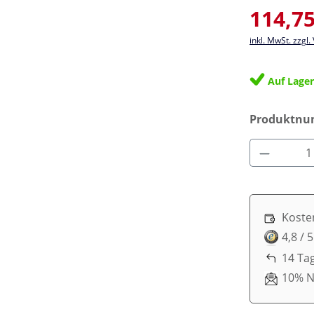
Verkaufsprei
114,75
inkl. MwSt. zzgl
Auf Lage
Produktn
Produkt 
Koste
4,8 / 
14 Ta
10% N