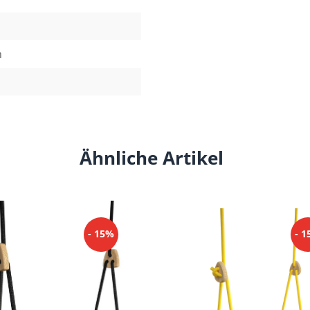
n
Ähnliche Artikel
- 15%
- 