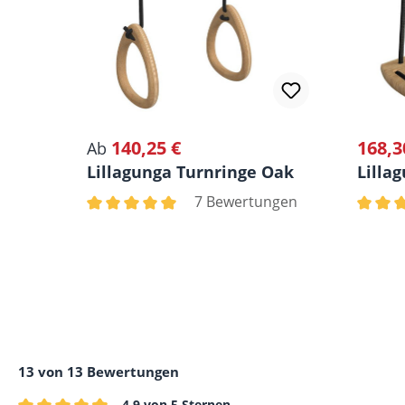
140,25 €
168,3
Regulärer Preis:
Regulä
Ab
Lillagunga Turnringe Oak
Lilla
7 Bewertungen
Durchschnittliche Bewertung von 5 von 5 Ster
Durchs
13 von 13 Bewertungen
4.9 von 5 Sternen