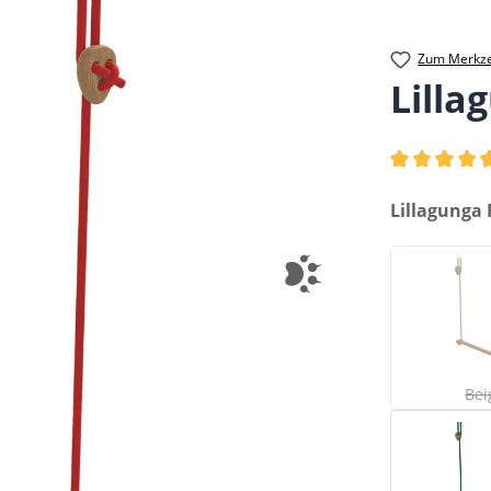
Zum Merkze
Lilla
Durchschnittl
auswählen
Lillagunga 
(
Bei