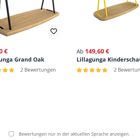
0 €
149,60 €
rer Preis:
Regulärer Preis:
Ab
gunga Grand Oak
Lillagunga Kinderschau
2 Bewertungen
2 Bewertu
nen
chnittliche Bewertung von 5 von 5 Sternen
Durchschnittliche Bewertu
Bewertungen nur in der aktuellen Sprache anzeigen.