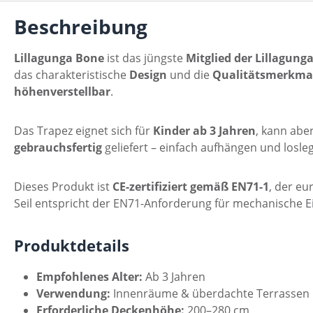
Beschreibung
Lillagunga Bone
ist das jüngste
Mitglied der Lillagung
das charakteristische
Design
und die
Qualitätsmerkma
höhenverstellbar
.
Das Trapez eignet sich für
Kinder ab 3 Jahren
, kann abe
gebrauchsfertig
geliefert – einfach aufhängen und losleg
Dieses Produkt ist
CE-zertifiziert gemäß EN71-1
, der eu
Seil entspricht der EN71-Anforderung für mechanische E
Produktdetails
Empfohlenes Alter:
Ab 3 Jahren
Verwendung:
Innenräume & überdachte Terrassen
Erforderliche Deckenhöhe:
200–280 cm