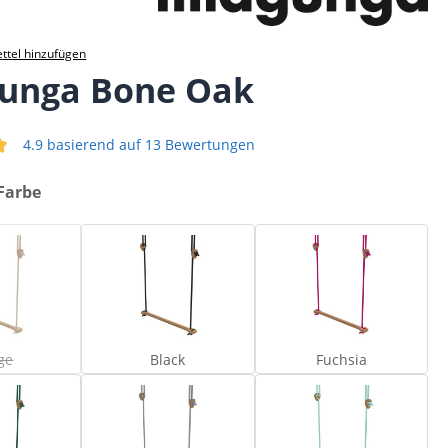
ttel hinzufügen
gunga Bone Oak
4.9 basierend auf 13 Bewertungen
iche Bewertung von 4.85 von 5 Sternen
Farbe
Beige
Black
Fuchsia
Diese Option ist zurzeit nicht verfügbar.)
ge
Black
Fuchsia