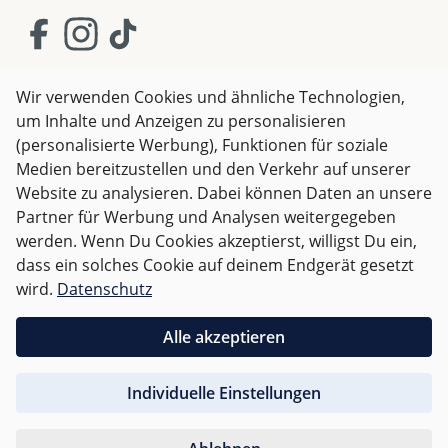
Wir verwenden Cookies und ähnliche Technologien,
um Inhalte und Anzeigen zu personalisieren
AGB
Impressum
Datenschutz
(personalisierte Werbung), Funktionen für soziale
Widerrufsrecht
Medien bereitzustellen und den Verkehr auf unserer
Website zu analysieren. Dabei können Daten an unsere
Partner für Werbung und Analysen weitergegeben
Alle Preise inkl. gesetzl. Mehrwertsteuer zzgl.
Versandkosten
werden. Wenn Du Cookies akzeptierst, willigst Du ein,
und ggf. Nachnahmegebühren, wenn nicht anders
dass ein solches Cookie auf deinem Endgerät gesetzt
angegeben.
wird.
Datenschutz
Für Deutschland sind Bestellungen ab 50,- EUR
Alle akzeptieren
versandkostenfrei.
Individuelle Einstellungen
Für andere Länder wird nach
Gewicht abgerechnet
.