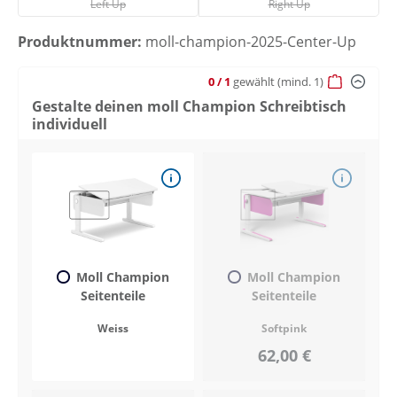
Left Up
Right Up
Produktnummer:
moll-champion-2025-Center-Up
0
/ 1
gewählt
(mind. 1)
Gestalte deinen moll Champion Schreibtisch
individuell
Moll Champion
Moll Champion
Seitenteile
Seitenteile
Weiss
Softpink
62,00 €