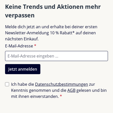
Magnetlineal & Design-Buchstütze
Keine Trends und Aktionen mehr
16 Farbkappen & 8 Farbstreifen zur
Personalisierung
verpassen
Seitlicher Taschenhaken & Aufbauwerkzeug
Keine Bewertungen gefunden. Teile deine
Melde dich jetzt an und erhalte bei deiner ersten
Erfahrungen mit anderen.
Newsletter-Anmeldung 10 % Rabatt* auf deinen
Optional erweiterbar
nächsten Einkauf.
Mit
Schubladen, Side-Top, Flex-Deck, Multi-Deck
E-Mail-Adresse
*
oder Rollcontainern
wie Cubic/Cubicmax kannst du
den Champion jederzeit deinen Bedürfnissen
anpassen – für mehr Platz und noch mehr Ordnung.
Jetzt anmelden
Design & Sicherheit in perfekter
Ich habe die
Datenschutzbestimmungen
zur
Harmonie
Kenntnis genommen und die
AGB
gelesen und bin
mit ihnen einverstanden.
*
Abgerundete Ecken, geprüfte Sicherheit und ein
selbstschützendes Schrägstell-System machen den
Moll Champion besonders
kinderfreundlich
. So