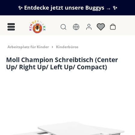
Zum Hauptinhalt springen
✨ Entdecke jetzt unsere Buggys → ✨
Warenkorb
Arbeitsplatz für Kinder
Kinderbüros
Moll Champion Schreibtisch (Center
Up/ Right Up/ Left Up/ Compact)
Bildergalerie überspringen