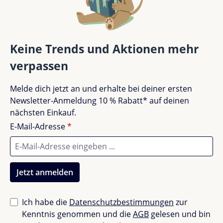
Bewertung schreiben
Kompatibel mit
Quax Flow/ Loft/ Cocoon/ Ashi/
Hai No Ki Junior Kit
Bewertungen nur in der aktuellen Sprache anzeigen.
Keine Trends und Aktionen mehr
Deine Wahl für Langlebigkeit und
verpassen
Anpassungsfähigkeit
Keine Bewertungen gefunden. Teile deine
Melde dich jetzt an und erhalte bei deiner ersten
Wähle die Quax Kinderbett Matratze Extension für
Erfahrungen mit anderen.
Newsletter-Anmeldung 10 % Rabatt* auf deinen
eine dauerhafte und flexible Lösung, die mit den
nächsten Einkauf.
Bedürfnissen deines Kindes wächst.
E-Mail-Adresse
*
Jetzt anmelden
Ich habe die
Datenschutzbestimmungen
zur
Kenntnis genommen und die
AGB
gelesen und bin