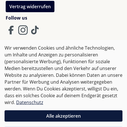
Vertrag widerrufen
Follow us
Wir verwenden Cookies und ähnliche Technologien,
um Inhalte und Anzeigen zu personalisieren
AGB
Impressum
Datenschutz
(personalisierte Werbung), Funktionen für soziale
Widerrufsrecht
Medien bereitzustellen und den Verkehr auf unserer
Website zu analysieren. Dabei können Daten an unsere
Partner für Werbung und Analysen weitergegeben
Alle Preise inkl. gesetzl. Mehrwertsteuer zzgl.
Versandkosten
werden. Wenn Du Cookies akzeptierst, willigst Du ein,
und ggf. Nachnahmegebühren, wenn nicht anders
dass ein solches Cookie auf deinem Endgerät gesetzt
angegeben.
wird.
Datenschutz
Für Deutschland sind Bestellungen ab 50,- EUR
Alle akzeptieren
versandkostenfrei.