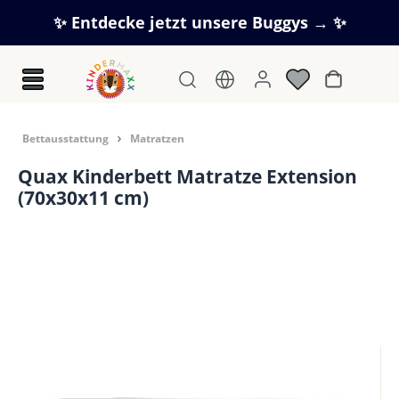
Zum Hauptinhalt springen
✨ Entdecke jetzt unsere Buggys → ✨
Warenkorb
Bettausstattung
Matratzen
Quax Kinderbett Matratze Extension
(70x30x11 cm)
Bildergalerie überspringen