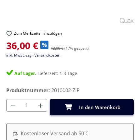
Zum Merkzettel hinzufügen
Verkaufspreis:
36,00 €
%
43,00 €
(17% gespart)
inkl. MwSt. zzgl. Versandkosten
Auf Lager.
Lieferzeit: 1-3 Tage
Produktnummer:
2010002-ZIP
Produkt Anzahl: Gib den gewünschten Wer
In den Warenkorb
Kostenloser Versand ab 50 €