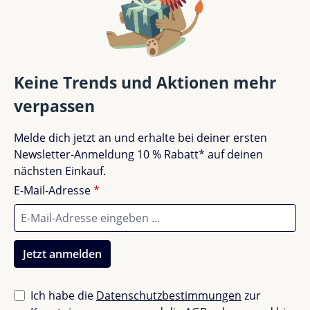
dass dein Kind bequem und stilvoll schläft - von den
Bewertung schreiben
Babyjahren bis weit in die Kindheit hinein.
Bewertungen nur in der aktuellen Sprache anzeigen.
Entdecke das Kas Kopenhagen Kai Verlängerungsset
Keine Trends und Aktionen mehr
und erlebe die Vielseitigkeit und Langlebigkeit dieses
wunderbaren Designs.
verpassen
Keine Bewertungen gefunden. Teile deine
Melde dich jetzt an und erhalte bei deiner ersten
Erfahrungen mit anderen.
Newsletter-Anmeldung 10 % Rabatt* auf deinen
nächsten Einkauf.
E-Mail-Adresse
*
Jetzt anmelden
Ich habe die
Datenschutzbestimmungen
zur