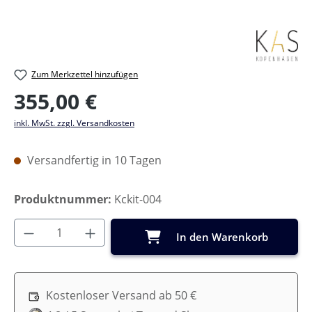
Zum Merkzettel hinzufügen
Regulärer Preis:
355,00 €
inkl. MwSt. zzgl. Versandkosten
Versandfertig in 10 Tagen
Produktnummer:
Kckit-004
Produkt Anzahl: Gib den gewünschten Wer
In den Warenkorb
Kostenloser Versand ab 50 €