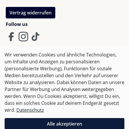
Vertrag widerrufen
Follow us
Wir verwenden Cookies und ähnliche Technologien,
um Inhalte und Anzeigen zu personalisieren
AGB
Impressum
Datenschutz
(personalisierte Werbung), Funktionen für soziale
Widerrufsrecht
Medien bereitzustellen und den Verkehr auf unserer
Website zu analysieren. Dabei können Daten an unsere
Partner für Werbung und Analysen weitergegeben
Alle Preise inkl. gesetzl. Mehrwertsteuer zzgl.
Versandkosten
werden. Wenn Du Cookies akzeptierst, willigst Du ein,
und ggf. Nachnahmegebühren, wenn nicht anders
dass ein solches Cookie auf deinem Endgerät gesetzt
angegeben.
wird.
Datenschutz
Für Deutschland sind Bestellungen ab 50,- EUR
Alle akzeptieren
versandkostenfrei.