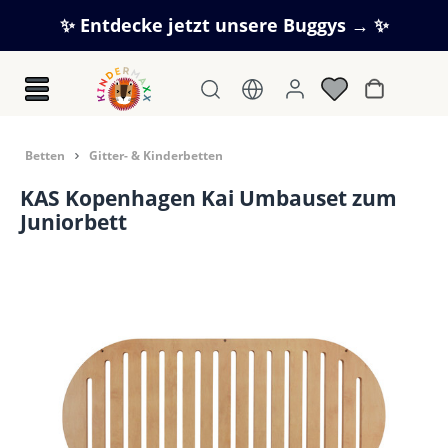
Zum Hauptinhalt springen
✨ Entdecke jetzt unsere Buggys → ✨
Warenkorb
Betten
Gitter- & Kinderbetten
KAS Kopenhagen Kai Umbauset zum
Juniorbett
Bildergalerie überspringen