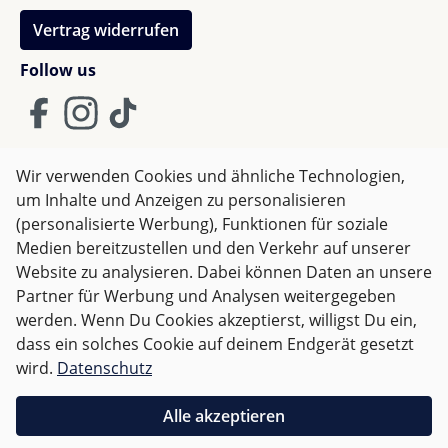
Vertrag widerrufen
Follow us
Wir verwenden Cookies und ähnliche Technologien,
um Inhalte und Anzeigen zu personalisieren
AGB
Impressum
Datenschutz
(personalisierte Werbung), Funktionen für soziale
Widerrufsrecht
Medien bereitzustellen und den Verkehr auf unserer
Website zu analysieren. Dabei können Daten an unsere
Partner für Werbung und Analysen weitergegeben
Alle Preise inkl. gesetzl. Mehrwertsteuer zzgl.
Versandkosten
werden. Wenn Du Cookies akzeptierst, willigst Du ein,
und ggf. Nachnahmegebühren, wenn nicht anders
dass ein solches Cookie auf deinem Endgerät gesetzt
angegeben.
wird.
Datenschutz
Für Deutschland sind Bestellungen ab 50,- EUR
Alle akzeptieren
versandkostenfrei.