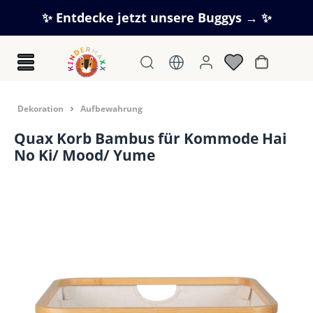
Zum Hauptinhalt springen
✨ Entdecke jetzt unsere Buggys → ✨
Warenkorb
Dekoration
Aufbewahrung
Quax Korb Bambus für Kommode Hai
No Ki/ Mood/ Yume
Bildergalerie überspringen