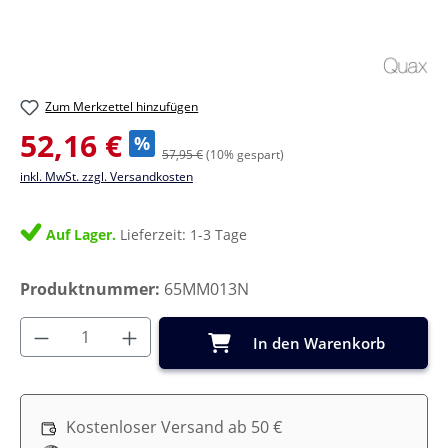
Zum Merkzettel hinzufügen
Verkaufspreis:
52,16 €
%
57,95 €
(10% gespart)
inkl. MwSt. zzgl. Versandkosten
Auf Lager.
Lieferzeit: 1-3 Tage
Produktnummer:
65MM013N
Produkt Anzahl: Gib den gewünschten Wer
In den Warenkorb
Kostenloser Versand ab 50 €