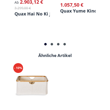
2.903,12 €
Verkaufspreis:
Regulärer Preis:
Ve
Ab
A
1.057,50 €
Regulärer Preis:
3.299,00 €
3.
Quax Yume Kinderzi
Quax Hai No Ki Jugendzimmer
Q
Ähnliche Artikel
Produktgalerie überspringen
- 10%