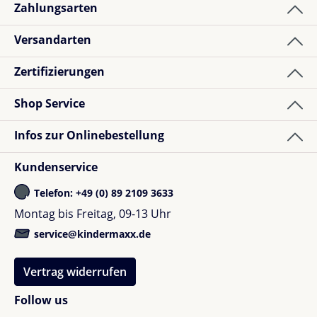
Zahlungsarten
Aus unserer Erfahrung ist das Zoo Light ideal für
Kinder, die abends Ruhe brauchen und nachts
Versandarten
selbstständig sicher unterwegs sein möchten.
Zertifizierungen
Shop Service
Infos zur Onlinebestellung
Kundenservice
Telefon: +49 (0) 89 2109 3633
Montag bis Freitag, 09-13 Uhr
service@kindermaxx.de
Vertrag widerrufen
Follow us