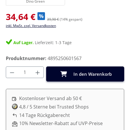
Dino Green
Verkaufspreis:
34,64 €
%
39,90 €
(14% gespart)
inkl. MwSt. zzgl. Versandkosten
Auf Lager.
Lieferzeit: 1-3 Tage
Produktnummer:
4895250601567
Produkt Anzahl: Gib den gewünschten Wer
In den Warenkorb
Kostenloser Versand ab 50 €
4,8 / 5 Sterne bei Trusted Shops
14 Tage Rückgaberecht
10% Newsletter-Rabatt auf UVP-Preise