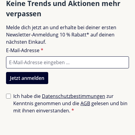
Keine Trends und Aktionen mehr
Light direkt neben dem Bett oder in der Leseecke
verpassen
befestigt werden – immer griffbereit, wenn dein Kind
es braucht.
Keine Bewertungen gefunden. Teile deine
Melde dich jetzt an und erhalte bei deiner ersten
Erfahrungen mit anderen.
Newsletter-Anmeldung 10 % Rabatt* auf deinen
Drei liebevolle Designs
nächsten Einkauf.
E-Mail-Adresse
*
Das Zoo Light ist in
Dino, Fox und Unicorn
erhältlich
– so findet jedes Kind seinen ganz persönlichen
Lichtfreund.
Jetzt anmelden
Perfekt kombinierbar
Ich habe die
Datenschutzbestimmungen
zur
Besonders schön in Kombination mit einer
Zoofamily
Kenntnis genommen und die
AGB
gelesen und bin
Kinderkamera
oder den
Zoofamily Walkie Talkies
– für
mit ihnen einverstanden.
*
Abenteuer am Tag und Geborgenheit in der Nacht.
Kindermaxx Erfahrung