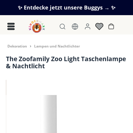
Zum Hauptinhalt springen
✨ Entdecke jetzt unsere Buggys → ✨
Warenkorb
Dekoration
Lampen und Nachtlichter
The Zoofamily Zoo Light Taschenlampe
& Nachtlicht
Bildergalerie überspringen