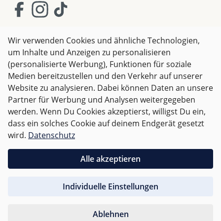
Wir verwenden Cookies und ähnliche Technologien,
um Inhalte und Anzeigen zu personalisieren
AGB
Impressum
Datenschutz
(personalisierte Werbung), Funktionen für soziale
Widerrufsrecht
Medien bereitzustellen und den Verkehr auf unserer
Website zu analysieren. Dabei können Daten an unsere
Partner für Werbung und Analysen weitergegeben
Alle Preise inkl. gesetzl. Mehrwertsteuer zzgl.
Versandkosten
werden. Wenn Du Cookies akzeptierst, willigst Du ein,
und ggf. Nachnahmegebühren, wenn nicht anders
dass ein solches Cookie auf deinem Endgerät gesetzt
angegeben.
wird.
Datenschutz
Für Deutschland sind Bestellungen ab 50,- EUR
Alle akzeptieren
versandkostenfrei.
Individuelle Einstellungen
Für andere Länder wird nach
Gewicht abgerechnet
.
Ablehnen