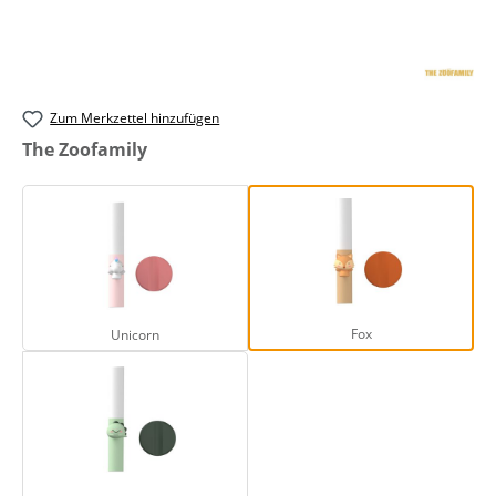
Zum Merkzettel hinzufügen
auswählen
The Zoofamily
Unicorn
Fox
Fox
Unicorn
Dino Green