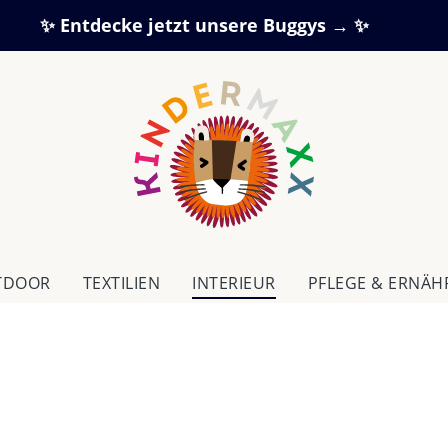
✨ Entdecke jetzt unsere Buggys → ✨
TDOOR
TEXTILIEN
IN­TE­RI­EUR
PFLEGE & ERNÄ