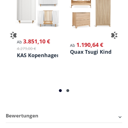
Rausfallschutz
für Babybett
70x140cm
sind
separat
erhältlich.
Produktdetails Quax Mood Babybett
Kombiniert mit natürlichen, hellen Holzakzenten und
3.851,10 €
Verkaufspreis:
Regulärer Preis:
Ve
Ab
A
1.190,64 €
Regulärer Preis:
Ab
versehen mit Flachstäben, dieses Quax Mood
4.279,00 €
1.
Quax Tsugi Kinderzi
Babybett hat einen modernen Look und passt
KAS Kopenhagen Kinderzimmer Kai
Q
wunderbar in jede Einrichtung! Das Kinderbett bietet
deinem Kind von Geburt an einen angenehmen und
sicheren Schlafplatz. Der Boden des Babybettes ist
höhenverstellbar.
Das Quax Mood Babybett ist in zwei Größen
erhältlich:
60x120cm
und
70x140cm
.
Bewertungen
Modernes, hochwertiges Babybett
Lattenrost 3-fach höhenverstellbar