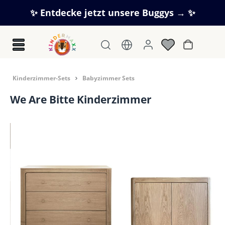
Zum Hauptinhalt springen
✨ Entdecke jetzt unsere Buggys → ✨
Warenkorb
Kinderzimmer-Sets
Babyzimmer Sets
We Are Bitte Kinderzimmer
Bildergalerie überspringen