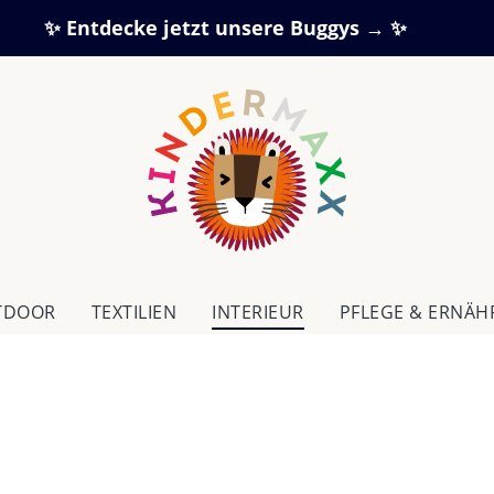
✨ Entdecke jetzt unsere Buggys → ✨
TDOOR
TEXTILIEN
IN­TE­RI­EUR
PFLEGE & ERNÄ