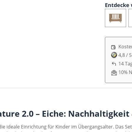
Entdecke 
10% Willkommens-Rabatt auf deine erste Bestellung!
Newsletter abonnieren
Koste
4,8 / 
Ich habe die
Datenschutzbestimmungen
zur Kenntnis
genommen und die
AGB
gelesen und bin mit ihnen
14 Ta
einverstanden.
10% N
ure 2.0 – Eiche: Nachhaltigkeit 
die ideale Einrichtung für Kinder im Übergangsalter. Das 