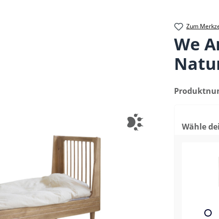
Zum Merkze
We A
Natur
Produktn
Wähle de