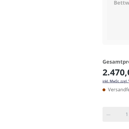
Bettw
Gesamtpre
2.470,
inkl. MwSt. zzgl
Versandfe
SIGN UP = 10%
RABATT