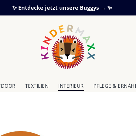
✨ Entdecke jetzt unsere Buggys → ✨
TDOOR
TEXTILIEN
IN­TE­RI­EUR
PFLEGE & ERNÄ