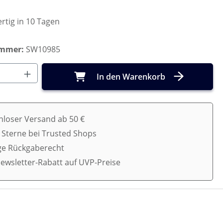
rtig in 10 Tagen
ummer:
SW10985
Anzahl: Gib den gewünschten Wert ein o
In den Warenkorb
nloser Versand ab 50 €
5 Sterne bei Trusted Shops
ge Rückgaberecht
ewsletter-Rabatt auf UVP-Preise