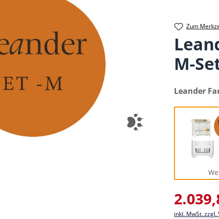
Zum Merkze
Leand
M-Se
auswählen
Leander Fa
We
Verkaufsprei
2.039,
inkl. MwSt. zzgl