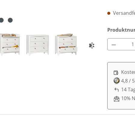
Versandfe
Produktn
Produkt 
Koste
4,8 / 
14 Ta
10% N