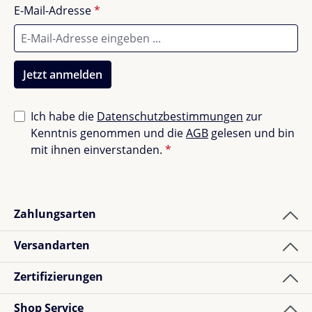
Der
Sebra Wandwickeltisch
kombiniert
E-Mail-Adresse
*
skandinavisches Design mit Funktionalität – die
perfekte Wahl für alle, die stilvoll und platzsparend
wickeln möchten.
Jetzt anmelden
Ich habe die
Datenschutzbestimmungen
zur
Kenntnis genommen und die
AGB
gelesen und bin
mit ihnen einverstanden.
*
Zahlungsarten
Versandarten
Zertifizierungen
Shop Service