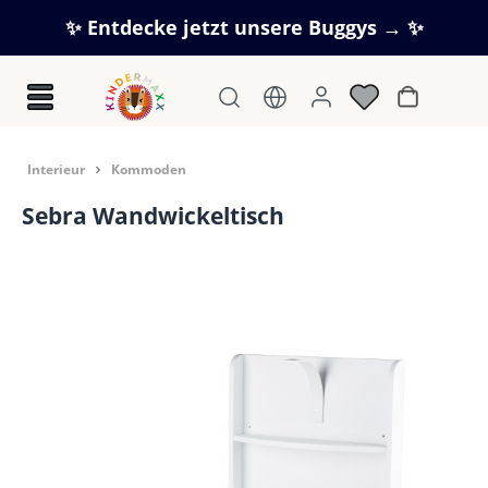
Zum Hauptinhalt springen
✨ Entdecke jetzt unsere Buggys → ✨
Warenkorb
In­te­ri­eur
Kommoden
Sebra Wandwickeltisch
Bildergalerie überspringen