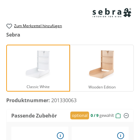
Zum Merkzettel hinzufügen
auswählen
Sebra
Classic White
Wooden Edition
Classic White
Wooden Edition
Produktnummer:
201330063
Passende Zubehör
optional
0
/ 9
gewählt