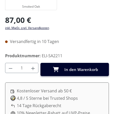
Smoked Oak
Regulärer Preis:
87,00 €
inkl. MwSt. zzgl. Versandkosten
Versandfertig in 10 Tagen
Produktnummer:
ELI-SA2211
Produkt Anzahl: Gib den gewünschten Wer
In den Warenkorb
Kostenloser Versand ab 50 €
4,8 / 5 Sterne bei Trusted Shops
14 Tage Rückgaberecht
10% Newsletter-Rabatt auf UVP-Preise