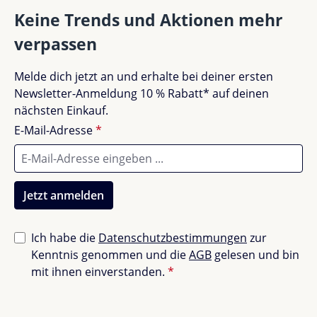
Gut (0)
0%
Keine Trends und Aktionen mehr
verpassen
Akzeptierbar (0)
0%
Melde dich jetzt an und erhalte bei deiner ersten
Unbefriedigend (0)
0%
Newsletter-Anmeldung 10 % Rabatt* auf deinen
nächsten Einkauf.
E-Mail-Adresse
*
Bewerte dieses Produkt!
Teile deine Erfahrungen mit anderen Kunden.
Jetzt anmelden
Bewertung schreiben
Ich habe die
Datenschutzbestimmungen
zur
Kenntnis genommen und die
AGB
gelesen und bin
Bewertungen nur in der aktuellen Sprache anzeigen.
mit ihnen einverstanden.
*
Sortiert nach