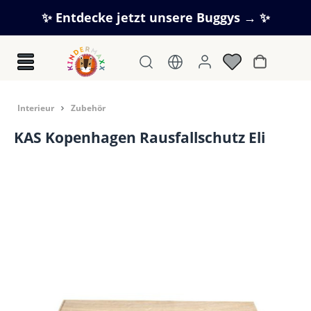
Zum Hauptinhalt springen
✨ Entdecke jetzt unsere Buggys → ✨
Warenkorb
In­te­ri­eur
Zubehör
KAS Kopenhagen Rausfallschutz Eli
Bildergalerie überspringen