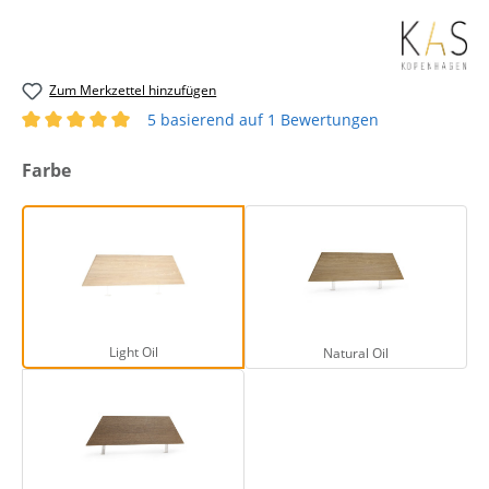
Zum Merkzettel hinzufügen
5 basierend auf 1 Bewertungen
Durchschnittliche Bewertung von 5 von 5 Sternen
auswählen
Farbe
Light Oil
Natural Oil
Light Oil
Natural Oil
Smoked Oak