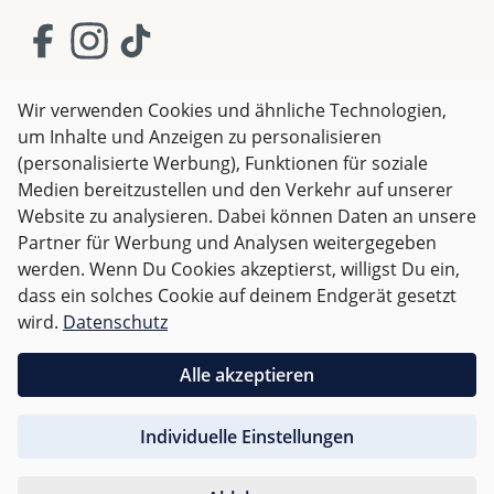
Wir verwenden Cookies und ähnliche Technologien,
um Inhalte und Anzeigen zu personalisieren
AGB
Impressum
Datenschutz
(personalisierte Werbung), Funktionen für soziale
Widerrufsrecht
Medien bereitzustellen und den Verkehr auf unserer
Website zu analysieren. Dabei können Daten an unsere
Partner für Werbung und Analysen weitergegeben
Alle Preise inkl. gesetzl. Mehrwertsteuer zzgl.
Versandkosten
werden. Wenn Du Cookies akzeptierst, willigst Du ein,
und ggf. Nachnahmegebühren, wenn nicht anders
dass ein solches Cookie auf deinem Endgerät gesetzt
angegeben.
wird.
Datenschutz
Für Deutschland sind Bestellungen ab 50,- EUR
Alle akzeptieren
versandkostenfrei.
Individuelle Einstellungen
Für andere Länder wird nach
Gewicht abgerechnet
.