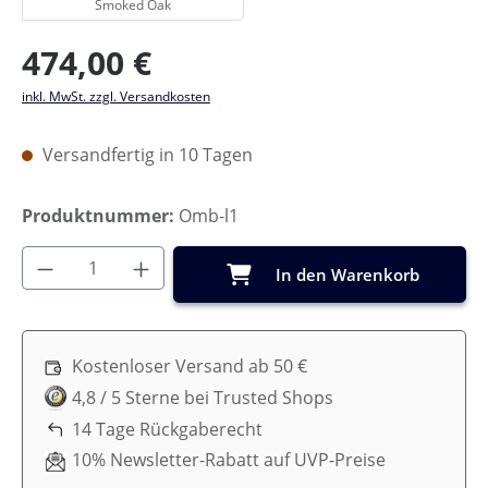
Smoked Oak
Regulärer Preis:
474,00 €
inkl. MwSt. zzgl. Versandkosten
Versandfertig in 10 Tagen
Produktnummer:
Omb-l1
Produkt Anzahl: Gib den gewünschten Wer
In den Warenkorb
Kostenloser Versand ab 50 €
4,8 / 5 Sterne bei Trusted Shops
14 Tage Rückgaberecht
10% Newsletter-Rabatt auf UVP-Preise