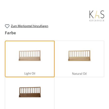
Zum Merkzettel hinzufügen
auswählen
Farbe
Light Oil
Natural Oil
Light Oil
Natural Oil
Smoked Oak