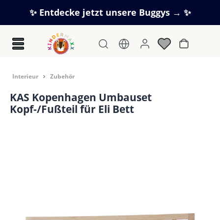
Zum Hauptinhalt springen
✨ Entdecke jetzt unsere Buggys → ✨
Warenkorb
In­te­ri­eur
Zubehör
KAS Kopenhagen Umbauset
Kopf-/Fußteil für Eli Bett
Bildergalerie überspringen