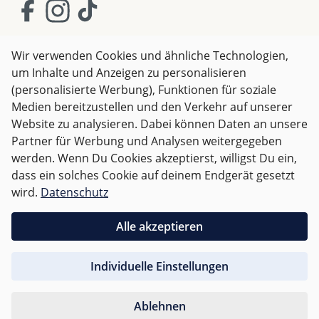
Wir verwenden Cookies und ähnliche Technologien,
um Inhalte und Anzeigen zu personalisieren
AGB
Impressum
Datenschutz
(personalisierte Werbung), Funktionen für soziale
Widerrufsrecht
Medien bereitzustellen und den Verkehr auf unserer
Website zu analysieren. Dabei können Daten an unsere
Partner für Werbung und Analysen weitergegeben
Alle Preise inkl. gesetzl. Mehrwertsteuer zzgl.
Versandkosten
werden. Wenn Du Cookies akzeptierst, willigst Du ein,
und ggf. Nachnahmegebühren, wenn nicht anders
dass ein solches Cookie auf deinem Endgerät gesetzt
angegeben.
wird.
Datenschutz
Für Deutschland sind Bestellungen ab 50,- EUR
Alle akzeptieren
versandkostenfrei.
Individuelle Einstellungen
Für andere Länder wird nach
Gewicht abgerechnet
.
Ablehnen