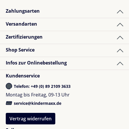
Zahlungsarten
5
Bewertungen
Versandarten
Zertifizierungen
Jonas R.
Bewertung mit 5 von 5 Sternen
Verified buyer
Shop Service
Sehr wertig verarbeitet
Infos zur Onlinebestellung
Kundenservice
Telefon: +49 (0) 89 2109 3633
Shopkunde
Montag bis Freitag, 09-13 Uhr
Bewertung mit 5 von 5 Sternen
Verified buyer
service@kindermaxx.de
Sehr schön verarbeitet und super funktional!
Vertrag widerrufen