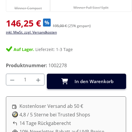
Winner Full Size/ Split
Winner Compact
Verkaufspreis:
146,25 €
%
195,00 €
(25% gespart)
inkl. MwSt. zzgl. Versandkosten
Auf Lager.
Lieferzeit: 1-3 Tage
Produktnummer:
1002278
Produkt Anzahl: Gib den gewünschten Wer
In den Warenkorb
Kostenloser Versand ab 50 €
4,8 / 5 Sterne bei Trusted Shops
14 Tage Rückgaberecht
10% Newsletter-Rabatt auf UVP-Preise