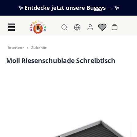
Zum Hauptinhalt springen
✨ Entdecke jetzt unsere Buggys → ✨
Warenkorb
In­te­ri­eur
Zubehör
Moll Riesenschublade Schreibtisch
Bildergalerie überspringen