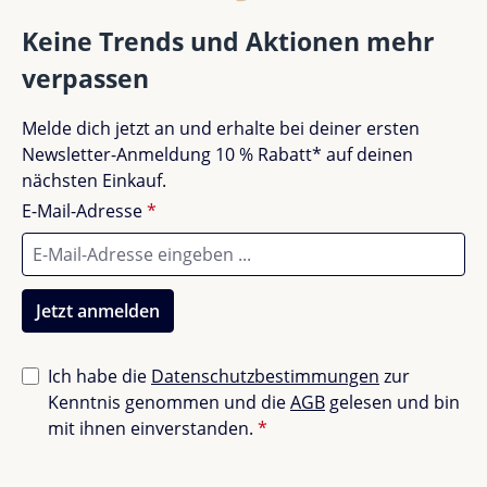
Gut (0)
0%
Keine Trends und Aktionen mehr
verpassen
Akzeptierbar (0)
0%
Melde dich jetzt an und erhalte bei deiner ersten
Unbefriedigend (0)
0%
Newsletter-Anmeldung 10 % Rabatt* auf deinen
nächsten Einkauf.
E-Mail-Adresse
*
Bewerte dieses Produkt!
Teile deine Erfahrungen mit anderen Kunden.
Jetzt anmelden
Bewertung schreiben
Ich habe die
Datenschutzbestimmungen
zur
Kenntnis genommen und die
AGB
gelesen und bin
Bewertungen nur in der aktuellen Sprache anzeigen.
mit ihnen einverstanden.
*
Sortiert nach