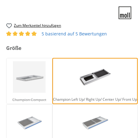
Zum Merkzettel hinzufügen
5 basierend auf 5 Bewertungen
Durchschnittliche Bewertung von 5 von 5 Sternen
auswählen
Größe
Champion Compact
Champion Left Up/ R
(Diese Option ist zurzeit nicht verfügbar.)
Champion Left Up/ Right Up/ Center Up/ Front Up
Champion Compact
Winner Compact
Winner Full Size/ Spli
(Diese Option ist zurzeit nicht verfügbar.)
(Diese Option ist zurzeit 