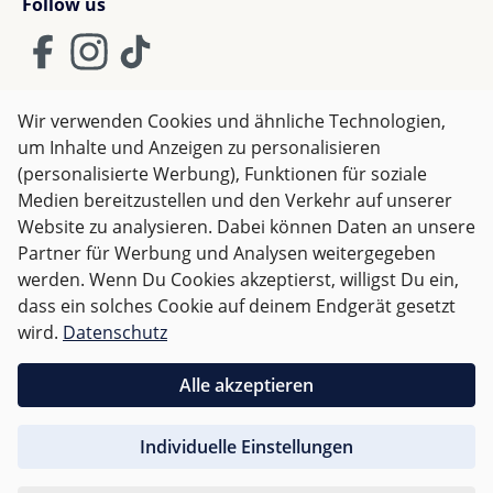
Follow us
Emilia S.
Bewertung mit 5 von 5 Sternen
Verified buyer
Wir verwenden Cookies und ähnliche Technologien,
It is useful and hight quality. Have enough space for
um Inhalte und Anzeigen zu personalisieren
AGB
Impressum
Datenschutz
many useful things
(personalisierte Werbung), Funktionen für soziale
Widerrufsrecht
Medien bereitzustellen und den Verkehr auf unserer
Website zu analysieren. Dabei können Daten an unsere
Partner für Werbung und Analysen weitergegeben
Alle Preise inkl. gesetzl. Mehrwertsteuer zzgl.
Versandkosten
werden. Wenn Du Cookies akzeptierst, willigst Du ein,
und ggf. Nachnahmegebühren, wenn nicht anders
Shopkunde
dass ein solches Cookie auf deinem Endgerät gesetzt
angegeben.
Bewertung mit 5 von 5 Sternen
wird.
Datenschutz
Verified buyer
Tolle Qualität
Für Deutschland sind Bestellungen ab 50,- EUR
Alle akzeptieren
versandkostenfrei.
Individuelle Einstellungen
Für andere Länder wird nach
Gewicht abgerechnet
.