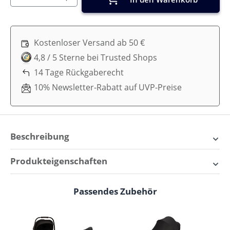
Kostenloser Versand ab 50 €
4,8 / 5 Sterne bei Trusted Shops
14 Tage Rückgaberecht
10% Newsletter-Rabatt auf UVP-Preise
Beschreibung
Nuna AACE lx i-Size – Der
Produkteigenschaften
mitwachsende Kindersitz für
Alter:
3,5 Jahre - 12 Jahre
jedes Abenteuer
Passendes Zubehör
Produktgalerie überspringen
Befestigung:
mit 3 Punkt Gurt, mit Isofix
Es fühlt sich an, als würden unsere Kinder über Nacht
Fahrtrichtung:
Vorwärts
groß werden – gut, dass der
Nuna AACE lx i-Size