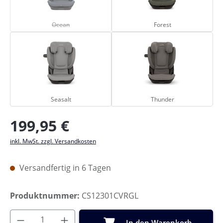
Ocean
Forest
(Diese Option ist zurzeit nicht verfügbar.)
Ocean
Forest
Seasalt
Thunder
Seasalt
Thunder
Regulärer Preis:
199,95 €
inkl. MwSt. zzgl. Versandkosten
Versandfertig in 6 Tagen
Produktnummer:
CS12301CVRGL
Produkt Anzahl: Gib den gewünschten Wer
In den Warenkorb