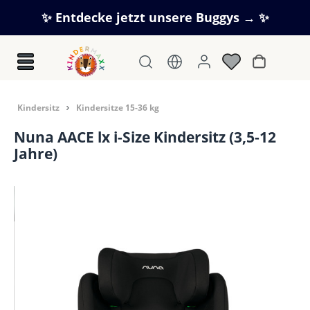
Zum Hauptinhalt springen
✨ Entdecke jetzt unsere Buggys → ✨
Warenkorb
Kindersitz
Kindersitze 15-36 kg
Nuna AACE lx i-Size Kindersitz (3,5-12
Jahre)
Bildergalerie überspringen