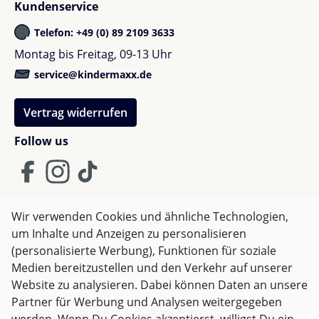
Kundenservice
Mit dem Nuna AACE lx i-Size bist du bestens für jede
Telefon: +49 (0) 89 2109 3633
Wachstumsphase deines Kindes gewappnet – in
Tina S.
Montag bis Freitag, 09-13 Uhr
Sachen Sicherheit, Komfort und Stil.
Bewertung mit 5 von 5 Sternen
Verified buyer
service@kindermaxx.de
Fantastic! Great service and delivery
Vertrag widerrufen
Follow us
Beata L.
Bewertung mit 5 von 5 Sternen
Verified buyer
Wir verwenden Cookies und ähnliche Technologien,
Happy for my nuna
um Inhalte und Anzeigen zu personalisieren
AGB
Impressum
Datenschutz
(personalisierte Werbung), Funktionen für soziale
Widerrufsrecht
Medien bereitzustellen und den Verkehr auf unserer
Website zu analysieren. Dabei können Daten an unsere
Partner für Werbung und Analysen weitergegeben
Alle Preise inkl. gesetzl. Mehrwertsteuer zzgl.
Versandkosten
JR B.