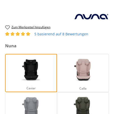
Zum Merkzettel hinzufügen
5 basierend auf 8 Bewertungen
Durchschnittliche Bewertung von 5 von 5 Sternen
auswählen
Nuna
Caviar
Calla
Caviar
Calla