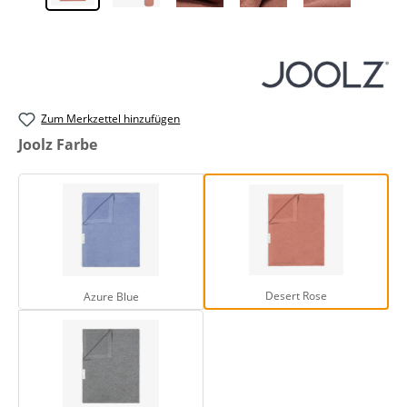
Zum Merkzettel hinzufügen
auswählen
Joolz Farbe
Azure Blue
Desert Rose
Desert Rose
Azure Blue
Stormy Grey