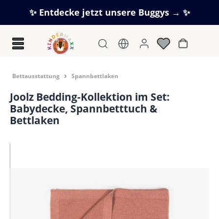
Zum Hauptinhalt springen
✨ Entdecke jetzt unsere Buggys → ✨
Warenkorb
Bettausstattung
Spannbettlaken
Joolz Bedding-Kollektion im Set:
Babydecke, Spannbetttuch &
Bettlaken
Bildergalerie überspringen