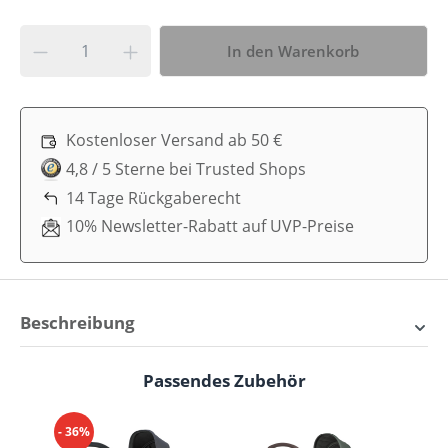
In den Warenkorb
Kostenloser Versand ab 50 €
4,8 / 5 Sterne bei Trusted Shops
14 Tage Rückgaberecht
10% Newsletter-Rabatt auf UVP-Preise
Beschreibung
Joolz Bedding-Kollektion –
Passendes Zubehör
Produktgalerie überspringen
Dein Set für himmlischen
Schlaf im Kinderwagen
- 36%