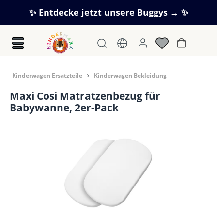
Zum Hauptinhalt springen
✨ Entdecke jetzt unsere Buggys → ✨
Warenkorb
Kinderwagen Ersatzteile
Kinderwagen Bekleidung
Maxi Cosi Matratzenbezug für
Babywanne, 2er-Pack
Bildergalerie überspringen