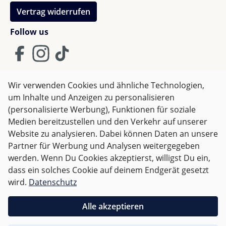
Vertrag widerrufen
Follow us
Wir verwenden Cookies und ähnliche Technologien,
um Inhalte und Anzeigen zu personalisieren
AGB
Impressum
Datenschutz
(personalisierte Werbung), Funktionen für soziale
Widerrufsrecht
Medien bereitzustellen und den Verkehr auf unserer
Website zu analysieren. Dabei können Daten an unsere
Partner für Werbung und Analysen weitergegeben
Alle Preise inkl. gesetzl. Mehrwertsteuer zzgl.
Versandkosten
werden. Wenn Du Cookies akzeptierst, willigst Du ein,
und ggf. Nachnahmegebühren, wenn nicht anders
dass ein solches Cookie auf deinem Endgerät gesetzt
angegeben.
wird.
Datenschutz
Für Deutschland sind Bestellungen ab 50,- EUR
Alle akzeptieren
versandkostenfrei.