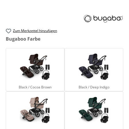
Zum Merkzettel hinzufügen
auswählen
Bugaboo Farbe
Black / Cocoa Brown
Black / Deep Indig
Black / Cocoa Brown
Black / Deep Indigo
Black / Desert Taupe Melange
Black / Fern Green