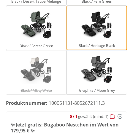
Black / Desert Taupe Melange
Black / Fern Green
Black / Forest Green
Black / Heritage B
Black / Heritage Black
Black / Forest Green
Black / Misty White
Graphite / Moon G
(Diese Option ist zurzeit nicht verfügbar.)
Black / Misty White
Graphite / Moon Grey
Produktnummer:
100051131-8052672111.3
0
/ 1
gewählt
(mind. 1)
✨ Jetzt gratis: Bugaboo Nestchen im Wert von
179,95 € ✨