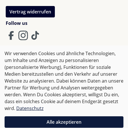
Jahre Garantie auf alle Bugaboo-Kinderwagen. Um
diese Zusatzgarantie zu aktivieren,
registriere dein
Vertrag widerrufen
Bugaboo-Produkt einfach HIER online
bis spätestens
Follow us
3 Monate nach dem Kaufdatum.
Maxi Cosi Pebble 360 Pro2 – Sicherheit
ab Tag eins
Wir verwenden Cookies und ähnliche Technologien,
um Inhalte und Anzeigen zu personalisieren
AGB
Impressum
Datenschutz
Die Maxi Cosi Pebble 360 Pro 2 i-Size Babyschale ist
(personalisierte Werbung), Funktionen für soziale
der perfekte Begleiter für unterwegs. Mit der
Widerrufsrecht
Medien bereitzustellen und den Verkehr auf unserer
SlideTech®-Funktion und 360°-Drehung (in
Website zu analysieren. Dabei können Daten an unsere
Kombination mit der separat erhältlichen
FamilyFix
Partner für Werbung und Analysen weitergegeben
360 Pro Basisstation
) hebst du dein Baby ohne
Alle Preise inkl. gesetzl. Mehrwertsteuer zzgl.
Versandkosten
werden. Wenn Du Cookies akzeptierst, willigst Du ein,
Bücken ins Auto, während drei verschiedene
und ggf. Nachnahmegebühren, wenn nicht anders
dass ein solches Cookie auf deinem Endgerät gesetzt
Liegepositionen – einschließlich einer flachen – für
angegeben.
wird.
Datenschutz
erholsames Reisen sorgen.
Für Deutschland sind Bestellungen ab 50,- EUR
Alle akzeptieren
versandkostenfrei.