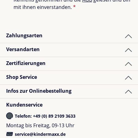
Liegewanne:
Enthält Liegewannenverstärker,
mit ihnen einverstanden.
*
Liegewannenboden, Liegewannen-Bezugsset
und
PureBreeze™ Matratze
Sonnendach:
Ausziehbar, LSF 50+, Peek-a-boo-
Zahlungsarten
Fenster
Untergestellablage:
Bis zu 10 kg oder 39 Liter
Versandarten
Stauraum, ausziehbare Paneele
Maxi Cosi Pebble 360 Pro2:
Mit drei
Zertifizierungen
Liegepositionen, SlideTech® &
Neugeboreneneinlage
Shop Service
Bugaboo Fox 5 Autositzadapter:
Für eine
sichere Befestigung der Babyschale am
Infos zur Onlinebestellung
Kinderwagen
Kundenservice
Erweitere deine Garantiezeit. 2+2 Jahr
Telefon: +49 (0) 89 2109 3633
Montag bis Freitag, 09-13 Uhr
Bugaboo bietet eine kostenlose
service@kindermaxx.de
Garantieverlängerung an. Erhalte zwei zusätzliche