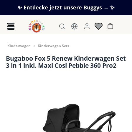
Zum Hauptinhalt springen
✨ Entdecke jetzt unsere Buggys → ✨
Warenkorb
Kinderwagen
Kinderwagen Sets
Bugaboo Fox 5 Renew Kinderwagen Set
3 in 1 inkl. Maxi Cosi Pebble 360 Pro2
Bildergalerie überspringen