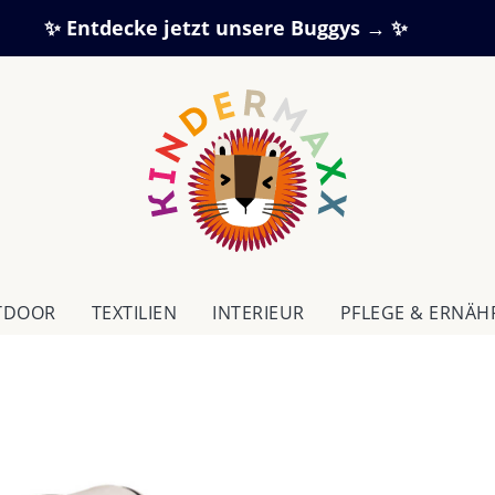
✨ Entdecke jetzt unsere Buggys → ✨
TDOOR
TEXTILIEN
IN­TE­RI­EUR
PFLEGE & ERNÄ