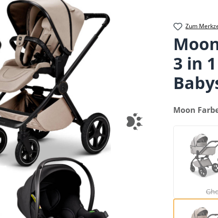
Zum Merkze
Moon 
3 in 
Baby
auswählen
Moon Farb
(
Gho