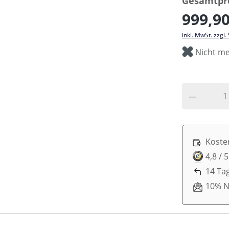
Gesamtpre
999,90
inkl. MwSt. zzgl
Nicht me
Koste
4,8 / 
14 Ta
10% N