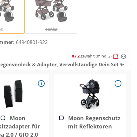
Sand
Tonka
Diese Option ist zurzeit nicht verfügbar.)
(Diese Option ist zurzeit nicht verfügbar.)
nd
Tonka
ummer:
64940801-922
0
/ 2
gewählt
(mind. 2)
egenverdeck & Adapter, Vervollständige Dein Set ✨
Moon
Moon Regenschutz
sitzadapter für
mit Reflektoren
a 2.0 / GIO 2.0