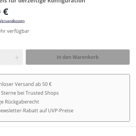
is für derzeitige Konfiguration
 €
. Versandkosten
hr verfügbar
In den Warenkorb
nloser Versand ab 50 €
5 Sterne bei Trusted Shops
ge Rückgaberecht
ewsletter-Rabatt auf UVP-Preise