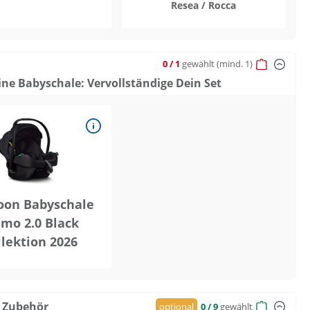
Resea / Rocca
0
/ 1
gewählt
(mind. 1)
ne Babyschale: Vervollständige Dein Set
on Babyschale
mo 2.0 Black
llektion 2026
 Zubehör
optional
0
/ 9
gewählt