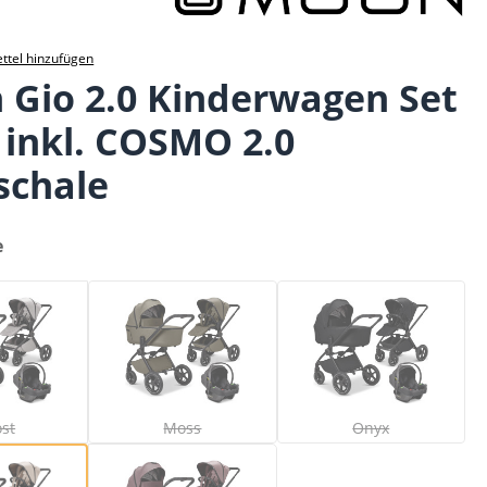
ttel hinzufügen
Gio 2.0 Kinderwagen Set
1 inkl. COSMO 2.0
schale
e
Ghost
Moss
Onyx
Diese Option ist zurzeit nicht verfügbar.)
(Diese Option ist zurzeit nicht verfügbar.)
(Diese Option ist zu
st
Moss
Onyx