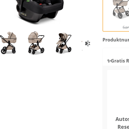
(
Sa
Produktn
✨Gratis R
Auto
Rese