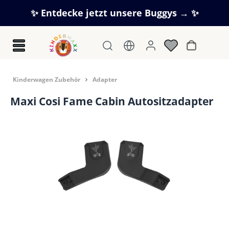
Zum Hauptinhalt springen
✨ Entdecke jetzt unsere Buggys → ✨
Warenkorb
Kinderwagen Zubehör
Adapter
Maxi Cosi Fame Cabin Autositzadapter
Bildergalerie überspringen