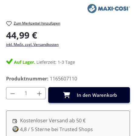
Zum Merkzettel hinzufügen
Regulärer Preis:
44,99 €
inkl. MwSt. zzgl. Versandkosten
Auf Lager.
Lieferzeit: 1-3 Tage
Produktnummer:
1165607110
Produkt Anzahl: Gib den gewünschten Wer
In den Warenkorb
Kostenloser Versand ab 50 €
4,8 / 5 Sterne bei Trusted Shops