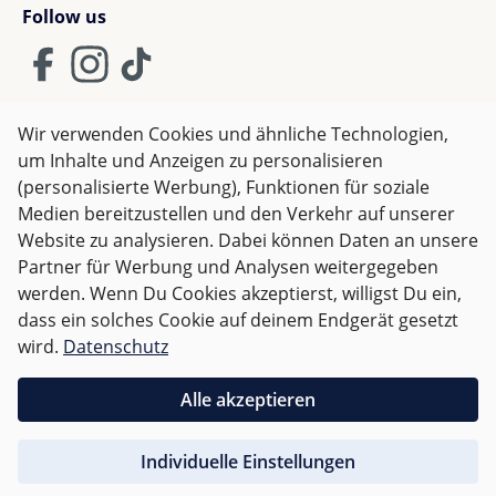
Follow us
Wir verwenden Cookies und ähnliche Technologien,
um Inhalte und Anzeigen zu personalisieren
AGB
Impressum
Datenschutz
(personalisierte Werbung), Funktionen für soziale
Widerrufsrecht
Medien bereitzustellen und den Verkehr auf unserer
Website zu analysieren. Dabei können Daten an unsere
Partner für Werbung und Analysen weitergegeben
Alle Preise inkl. gesetzl. Mehrwertsteuer zzgl.
Versandkosten
werden. Wenn Du Cookies akzeptierst, willigst Du ein,
und ggf. Nachnahmegebühren, wenn nicht anders
dass ein solches Cookie auf deinem Endgerät gesetzt
angegeben.
wird.
Datenschutz
Für Deutschland sind Bestellungen ab 50,- EUR
Alle akzeptieren
versandkostenfrei.
Individuelle Einstellungen
Für andere Länder wird nach
Gewicht abgerechnet
.