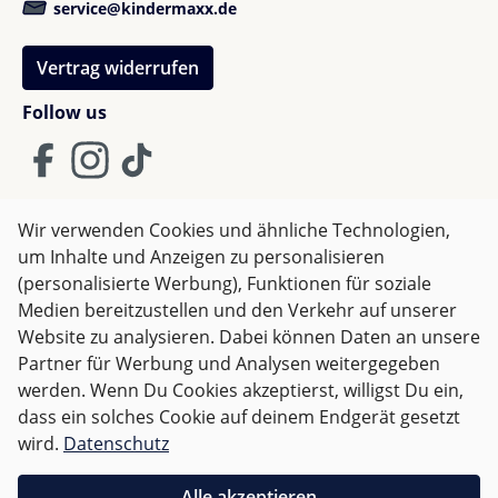
service@kindermaxx.de
Prüfnorm:
Entspricht dem europäischen
Standard EN1466
Vertrag widerrufen
Zertifizierte Fabrik:
ISO 14001, ISO 9001, OHSAS
18001
Follow us
Gewicht:
3,9 kg
Maße (L x B x H):
88 x 42 x 58 cm
Faltmaß (L x B x H):
88 x 42 x 24,5 cm
Wir verwenden Cookies und ähnliche Technologien,
Wächst mit deiner Familie mit
um Inhalte und Anzeigen zu personalisieren
AGB
Impressum
Datenschutz
(personalisierte Werbung), Funktionen für soziale
Ein weiterer Clou der DEMI Next Babywanne: Sie passt
Widerrufsrecht
Medien bereitzustellen und den Verkehr auf unserer
sich deinem Leben an. Gemeinsam mit einem
Website zu analysieren. Dabei können Daten an unsere
Sportsitz oder dem Rider Board verwandelst du
Partner für Werbung und Analysen weitergegeben
deinen DEMI Next im Handumdrehen in einen
Alle Preise inkl. gesetzl. Mehrwertsteuer zzgl.
Versandkosten
werden. Wenn Du Cookies akzeptierst, willigst Du ein,
Geschwisterwagen, wenn deine Familie Zuwachs
und ggf. Nachnahmegebühren, wenn nicht anders
dass ein solches Cookie auf deinem Endgerät gesetzt
erhält. Somit bleibst du in jeder Lebensphase perfekt
angegeben.
wird.
Datenschutz
gerüstet – ob du nun mit einem Neugeborenen
durchstartest oder bereits ein älteres Kind an deiner
Für Deutschland sind Bestellungen ab 50,- EUR
Alle akzeptieren