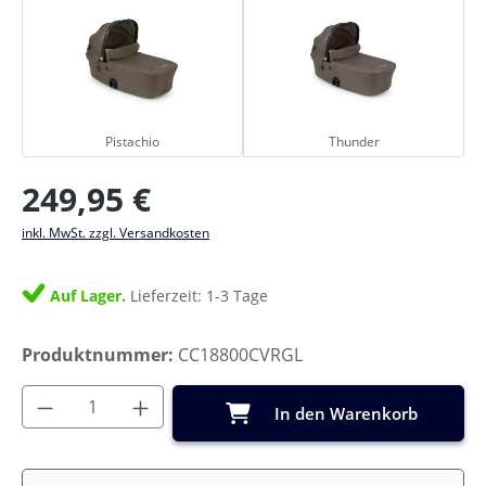
Pistachio
Thunder
Pistachio
Thunder
Regulärer Preis:
249,95 €
inkl. MwSt. zzgl. Versandkosten
Auf Lager.
Lieferzeit: 1-3 Tage
Produktnummer:
CC18800CVRGL
Produkt Anzahl: Gib den gewünschten Wer
In den Warenkorb