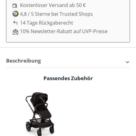
Kostenloser Versand ab 50 €
4,8 / 5 Sterne bei Trusted Shops
14 Tage Rückgaberecht
10% Newsletter-Rabatt auf UVP-Preise
Beschreibung
Nuna DEMI Next Babywanne –
Passendes Zubehör
Produktgalerie überspringen
Dein kuscheliger Begleiter ab
Tag eins
Die
Nuna DEMI Next Babywanne
ist perfekt für
deinen Start ins Elternleben. Gerade in den ersten
Wochen und Monaten kann der neue Alltag
überwältigend sein, und hier spielt die Babywanne