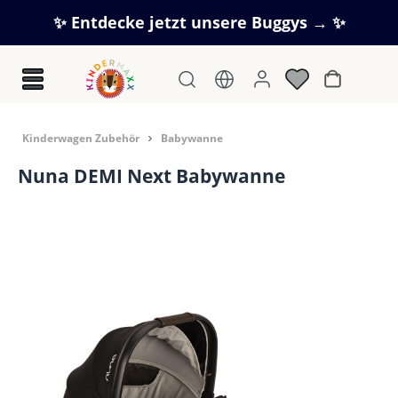
Zum Hauptinhalt springen
✨ Entdecke jetzt unsere Buggys → ✨
Warenkorb
Kinderwagen Zubehör
Babywanne
Nuna DEMI Next Babywanne
Bildergalerie überspringen