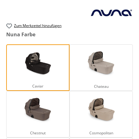
Zum Merkzettel hinzufügen
auswählen
Nuna Farbe
Caviar
Chateau
Caviar
Chateau
Chestnut
Cosmopolitan
Chestnut
Cosmopolitan