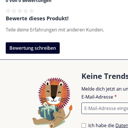
0 von 0 Bewertungen
Durchschnittliche Bewertung von 0 von 5 Sternen
Bewerte dieses Produkt!
Teile deine Erfahrungen mit anderen Kunden.
Bewertung schreiben
Keine Trend
Melde dich jetzt an 
E-Mail-Adresse
*
Ich habe die
Date