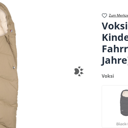
Zum Merkze
Voksi
Kinde
Fahrr
Jahre
auswählen
Voksi
B
(
Black 