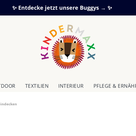
✨ Entdecke jetzt unsere Buggys → ✨
TDOOR
TEXTILIEN
IN­TE­RI­EUR
PFLEGE & ERNÄ
eindecken