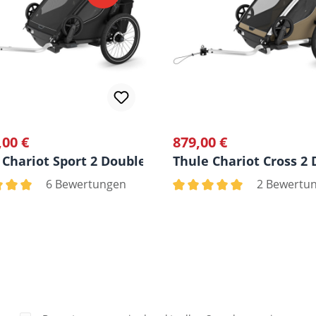
,00 €
879,00 €
rer Preis:
Regulärer Preis:
en
 Chariot Sport 2 Double Fahrradanhänger
Thule Chariot Cross 2
6 Bewertungen
2 Bewertu
chnittliche Bewertung von 5 von 5 Sternen
Durchschnittliche Bewertu