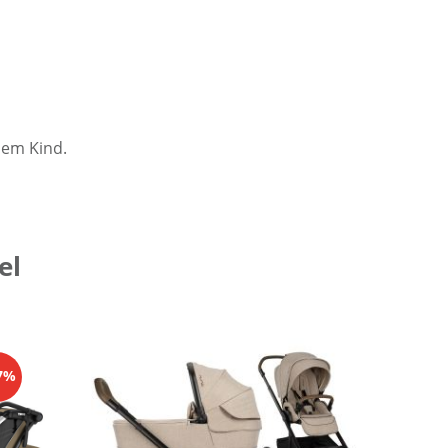
inem Kind.
el
27%