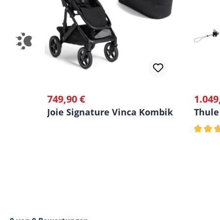
749,90 €
1.049
Regulärer Preis:
Regulä
Joie Signature Vinca Kombikinderwag
Thule
Durchs