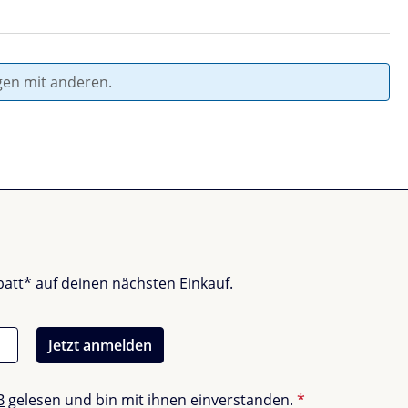
gen mit anderen.
batt* auf deinen nächsten Einkauf.
Jetzt anmelden
B
gelesen und bin mit ihnen einverstanden.
*