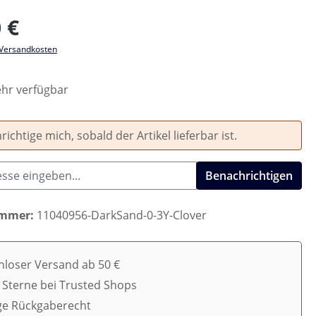
eis:
 €
. Versandkosten
hr verfügbar
ichtige mich, sobald der Artikel lieferbar ist.
Benachrichtigen
ummer:
11040956-DarkSand-0-3Y-Clover
nloser Versand ab 50 €
5 Sterne bei Trusted Shops
ge Rückgaberecht