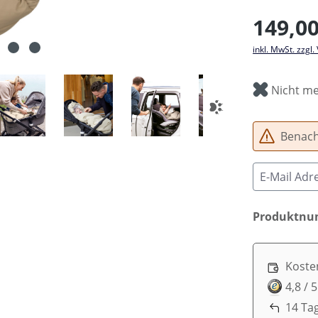
Regulärer Pr
149,00
inkl. MwSt. zzgl
Nicht me
Benachr
Produktn
Koste
4,8 / 
14 Ta