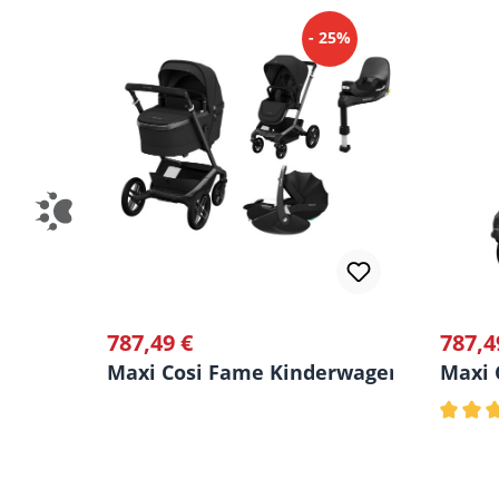
- 25%
787,49 €
787,4
Regulärer Preis:
Regulä
Maxi Cosi Fame Kinderwagen 3in1 Set in
Maxi 
Durchs