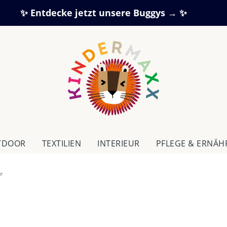
✨ Entdecke jetzt unsere Buggys → ✨
TDOOR
TEXTILIEN
IN­TE­RI­EUR
PFLEGE & ERNÄ
r