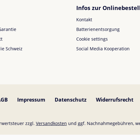
Infos zur Onlinebestel
Kontakt
Garantie
Batterienentsorgung
tt
Cookie settings
die Schweiz
Social Media Kooperation
AGB
Impressum
Datenschutz
Widerrufsrecht
hrwertsteuer zzgl.
Versandkosten
und ggf. Nachnahmegebühren, we
Für Deutschland sind Bestellungen ab 50,- EUR versandkostenfrei.