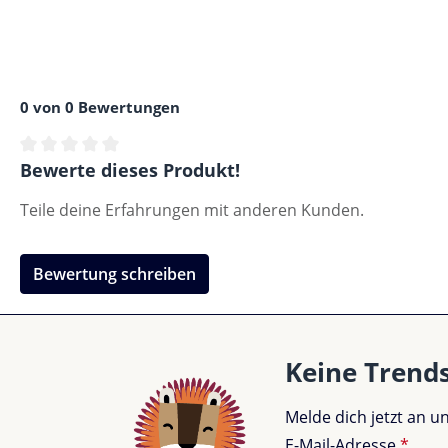
0 von 0 Bewertungen
Durchschnittliche Bewertung von 0 von 5 Sternen
Bewerte dieses Produkt!
Teile deine Erfahrungen mit anderen Kunden.
Bewertung schreiben
Keine Trend
Melde dich jetzt an 
E-Mail-Adresse
*