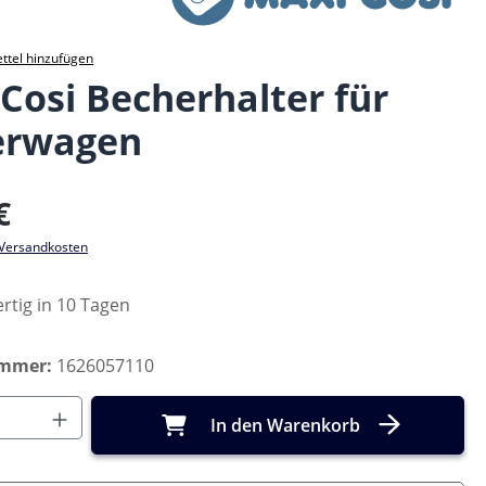
ttel hinzufügen
Cosi Becherhalter für
erwagen
eis:
€
. Versandkosten
rtig in 10 Tagen
ummer:
1626057110
Anzahl: Gib den gewünschten Wert ein o
In den Warenkorb