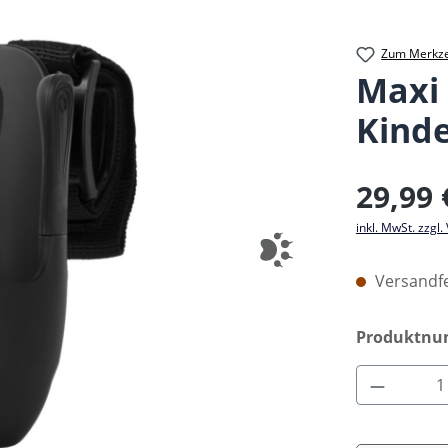
Zum Merkze
Maxi 
Kind
Regulärer Pr
29,99 
inkl. MwSt. zzgl
Versandfe
Produktn
Produkt 