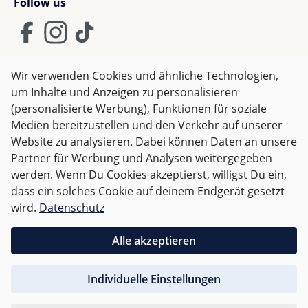
Follow us
Wir verwenden Cookies und ähnliche Technologien,
um Inhalte und Anzeigen zu personalisieren
AGB
Impressum
Datenschutz
(personalisierte Werbung), Funktionen für soziale
Widerrufsrecht
Medien bereitzustellen und den Verkehr auf unserer
Website zu analysieren. Dabei können Daten an unsere
Partner für Werbung und Analysen weitergegeben
Alle Preise inkl. gesetzl. Mehrwertsteuer zzgl.
Versandkosten
werden. Wenn Du Cookies akzeptierst, willigst Du ein,
und ggf. Nachnahmegebühren, wenn nicht anders
dass ein solches Cookie auf deinem Endgerät gesetzt
angegeben.
wird.
Datenschutz
Für Deutschland sind Bestellungen ab 50,- EUR
Alle akzeptieren
versandkostenfrei.
Individuelle Einstellungen
Für andere Länder wird nach
Gewicht abgerechnet
.