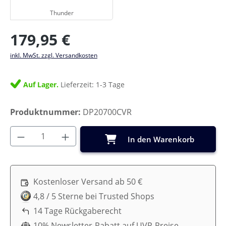
Thunder
Regulärer Preis:
179,95 €
inkl. MwSt. zzgl. Versandkosten
Auf Lager.
Lieferzeit: 1-3 Tage
Produktnummer:
DP20700CVR
Produkt Anzahl: Gib den gewünschten Wer
In den Warenkorb
Kostenloser Versand ab 50 €
4,8 / 5 Sterne bei Trusted Shops
14 Tage Rückgaberecht
10% Newsletter-Rabatt auf UVP-Preise