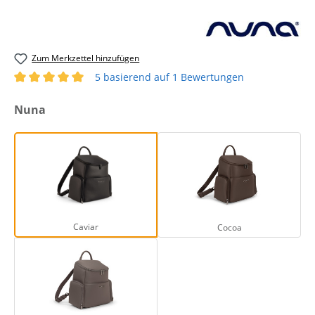
Zum Merkzettel hinzufügen
5 basierend auf 1 Bewertungen
Durchschnittliche Bewertung von 5 von 5 Sternen
auswählen
Nuna
Caviar
Cocoa
Caviar
Cocoa
Thunder