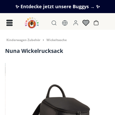
Zum Hauptinhalt springen
✨ Entdecke jetzt unsere Buggys → ✨
Warenkorb
Kinderwagen Zubehör
Wickeltasche
Nuna Wickelrucksack
Bildergalerie überspringen