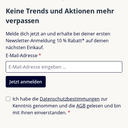
Größe: L 37 × B 38 × H 17 cm
Gut (0)
0%
Geeignet für Laptops bis 16 Zoll
Keine Trends und Aktionen mehr
verpassen
Akzeptierbar (0)
0%
Ob Alltag oder Reise – mit dem Nuna Wickelrucksack
bist du immer stilvoll organisiert. Jetzt entdecken und
Melde dich jetzt an und erhalte bei deiner ersten
entspannter unterwegs sein!
Unbefriedigend (0)
0%
Newsletter-Anmeldung 10 % Rabatt* auf deinen
nächsten Einkauf.
E-Mail-Adresse
*
Bewerte dieses Produkt!
Teile deine Erfahrungen mit anderen Kunden.
Jetzt anmelden
Bewertung schreiben
Ich habe die
Datenschutzbestimmungen
zur
Kenntnis genommen und die
AGB
gelesen und bin
Bewertungen nur in der aktuellen Sprache anzeigen.
mit ihnen einverstanden.
*
Sortiert nach