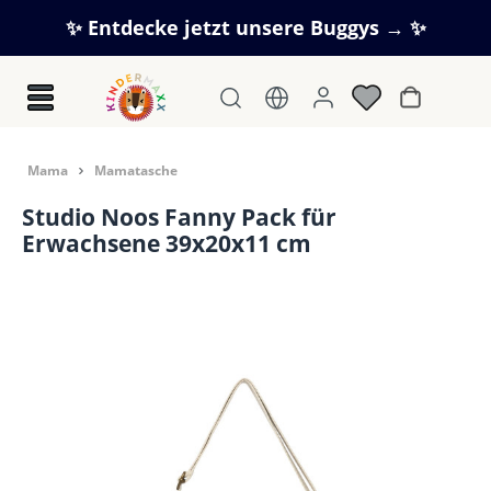
Zum Hauptinhalt springen
✨ Entdecke jetzt unsere Buggys → ✨
Warenkorb
Mama
Mamatasche
Studio Noos Fanny Pack für
Erwachsene 39x20x11 cm
Bildergalerie überspringen