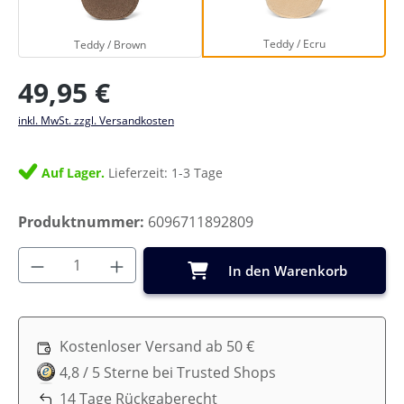
Teddy / Brown
Teddy / Ecru
Teddy / Ecru
Teddy / Brown
Regulärer Preis:
49,95 €
inkl. MwSt. zzgl. Versandkosten
Auf Lager.
Lieferzeit: 1-3 Tage
Produktnummer:
6096711892809
Produkt Anzahl: Gib den gewünschten Wer
In den Warenkorb
Kostenloser Versand ab 50 €
4,8 / 5 Sterne bei Trusted Shops
14 Tage Rückgaberecht