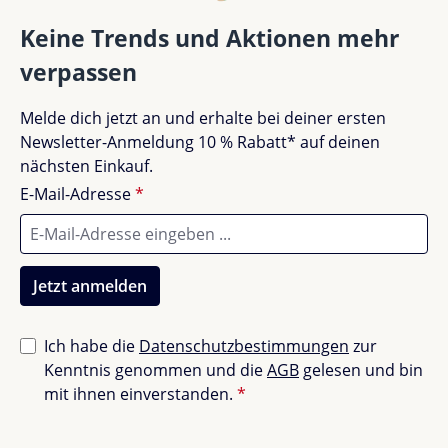
Gut (0)
0%
Keine Trends und Aktionen mehr
verpassen
Akzeptierbar (0)
0%
Melde dich jetzt an und erhalte bei deiner ersten
Unbefriedigend (0)
0%
Newsletter-Anmeldung 10 % Rabatt* auf deinen
nächsten Einkauf.
E-Mail-Adresse
*
Bewerte dieses Produkt!
Teile deine Erfahrungen mit anderen Kunden.
Jetzt anmelden
Bewertung schreiben
Ich habe die
Datenschutzbestimmungen
zur
Kenntnis genommen und die
AGB
gelesen und bin
Bewertungen nur in der aktuellen Sprache anzeigen.
mit ihnen einverstanden.
*
Sortiert nach