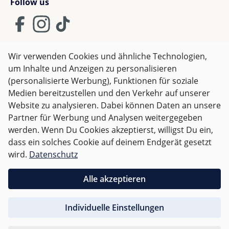
Follow us
Wir verwenden Cookies und ähnliche Technologien,
um Inhalte und Anzeigen zu personalisieren
AGB
Impressum
Datenschutz
(personalisierte Werbung), Funktionen für soziale
Widerrufsrecht
Medien bereitzustellen und den Verkehr auf unserer
Website zu analysieren. Dabei können Daten an unsere
Partner für Werbung und Analysen weitergegeben
Alle Preise inkl. gesetzl. Mehrwertsteuer zzgl.
Versandkosten
werden. Wenn Du Cookies akzeptierst, willigst Du ein,
und ggf. Nachnahmegebühren, wenn nicht anders
dass ein solches Cookie auf deinem Endgerät gesetzt
angegeben.
wird.
Datenschutz
Für Deutschland sind Bestellungen ab 50,- EUR
Alle akzeptieren
versandkostenfrei.
Individuelle Einstellungen
Für andere Länder wird nach
Gewicht abgerechnet
.