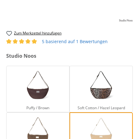
Zum Merkzettel hinzufügen
5 basierend auf 1 Bewertungen
Durchschnittliche Bewertung von 5 von 5 Sternen
auswählen
Studio Noos
Puffy / Brown
Soft Cotton / Haze
Puffy / Brown
Soft Cotton / Hazel Leopard