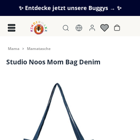
Zum Hauptinhalt springen
✨ Entdecke jetzt unsere Buggys → ✨
Warenkorb
Mama
Mamatasche
Studio Noos Mom Bag Denim
Bildergalerie überspringen