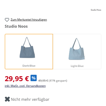
Zum Merkzettel hinzufügen
auswählen
Studio Noos
Dark Blue
Light Blue
(Diese Option ist zurzeit nicht verfügbar.)
(Diese Option ist zurze
Dark Blue
Light Blue
Verkaufspreis:
29,95 €
%
49,95 €
(41% gespart)
inkl. MwSt. zzgl. Versandkosten
Nicht mehr verfügbar