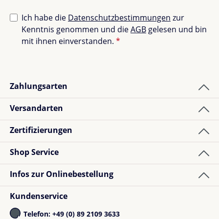
deinem Kind mit. Du kannst jederzeit zwischen
Babywanne, Babyschale und
Cybex Priam Sitzpaket
Ich habe die
Datenschutzbestimmungen
zur
wechseln. Die Sitzeinheit ist wendbar – dein Kind kann
Kenntnis genommen und die
AGB
gelesen und bin
dich anschauen oder die Welt entdecken.
mit ihnen einverstanden.
*
Komfort in jeder Wachstumsphase
Zahlungsarten
Ergonomische Liegeposition für entspanntes
Schlafen
Versandarten
Verstellbare Rückenlehne
für mehr Komfort
Verstellbare Fußstütze
Zertifizierungen
Einhand-Gurtsystem für schnelles Anschnallen
Höhenverstellbarer Schiebegriff
Shop Service
Infos zur Onlinebestellung
Perfektes Fahrgefühl auf
jedem Untergrund
Kundenservice
Telefon: +49 (0) 89 2109 3633