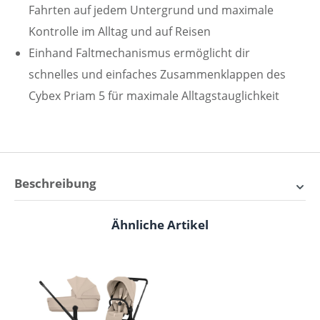
Fahrten auf jedem Untergrund und maximale
Kontrolle im Alltag und auf Reisen
Einhand Faltmechanismus ermöglicht dir
schnelles und einfaches Zusammenklappen des
Cybex Priam 5 für maximale Alltagstauglichkeit
Beschreibung
Cybex Priam 5 Comfort
Ähnliche Artikel
Produktgalerie überspringen
Kombikinderwagen Premium
Mit dem
Cybex Priam 5 Comfort
Kombikinderwagen
entscheidest du dich für einen
der exklusivsten
Premium Kinderwagen
auf dem