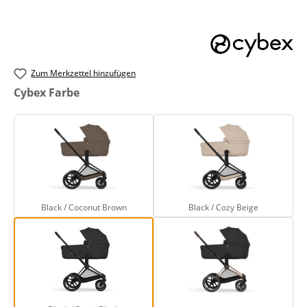
Zum Merkzettel hinzufügen
auswählen
Cybex Farbe
Black / Coconut Brown
Black / Cozy Beige
Black / Coconut Brown
Black / Cozy Beige
Black / Sepia Black
Rosegold / Sepia B