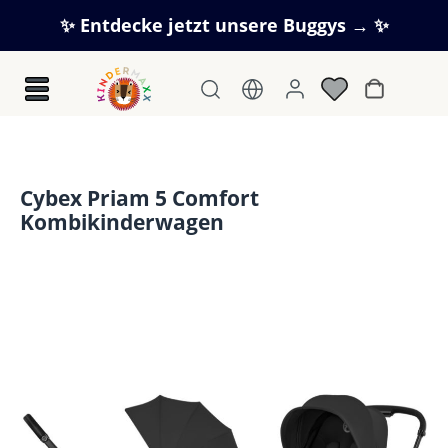
Zum Hauptinhalt springen
✨ Entdecke jetzt unsere Buggys → ✨
Warenkorb
Cybex Priam 5 Comfort
Kombikinderwagen
Bildergalerie überspringen