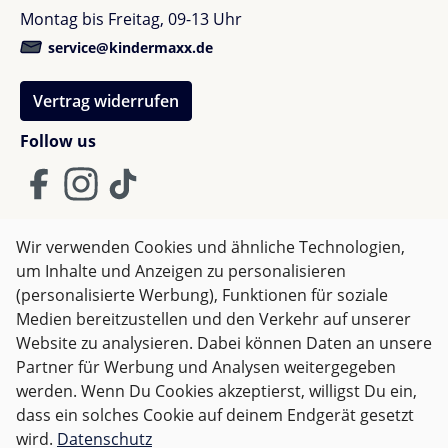
Dank der
Kinderwagen mit Allradfederung
gleitet
Montag bis Freitag, 09-13 Uhr
der
Cybex Kinderwagen
besonders sanft – egal ob
Stadt, Waldweg oder Kopfsteinpflaster.
service@kindermaxx.de
Vertrag widerrufen
Mit dem praktischen Zwei-Rad-Modus meisterst du
auch schwieriges
unebenes Gelände
problemlos.
Follow us
Highlights für unterwegs
Allradfederung für maximale
sanfte Fahrt
Wir verwenden Cookies und ähnliche Technologien,
Zwei-Rad-Modus für schwieriges Gelände
um Inhalte und Anzeigen zu personalisieren
AGB
Impressum
Datenschutz
Geräumiger Einkaufskorb
für viel Stauraum
(personalisierte Werbung), Funktionen für soziale
Kompakt faltbar mit einer Hand
Widerrufsrecht
Medien bereitzustellen und den Verkehr auf unserer
Website zu analysieren. Dabei können Daten an unsere
Kindermaxx Erfahrung
Partner für Werbung und Analysen weitergegeben
Alle Preise inkl. gesetzl. Mehrwertsteuer zzgl.
Versandkosten
werden. Wenn Du Cookies akzeptierst, willigst Du ein,
und ggf. Nachnahmegebühren, wenn nicht anders
Wir bei Kindermaxx verkaufen den
Cybex Priam
seit
dass ein solches Cookie auf deinem Endgerät gesetzt
angegeben.
Jahren und kennen ihn bis ins Detail. Kunden
wird.
Datenschutz