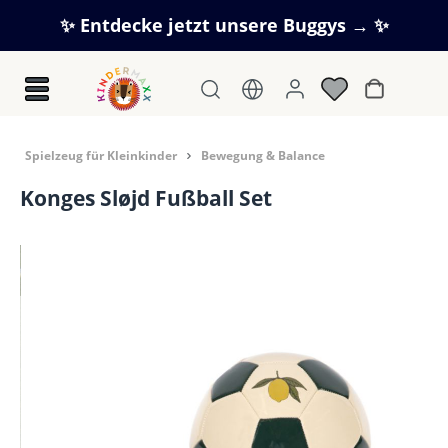
Zum Hauptinhalt springen
✨ Entdecke jetzt unsere Buggys → ✨
Warenkorb
Spielzeug für Kleinkinder
Bewegung & Balance
Konges Sløjd Fußball Set
Bildergalerie überspringen