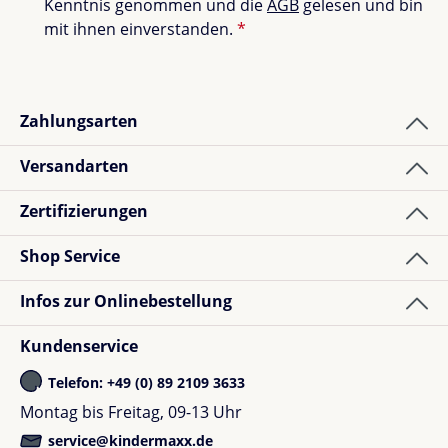
Kenntnis genommen und die
AGB
gelesen und bin
Sportzubehör mit dem wunderschönen,
mit ihnen einverstanden.
*
skandinavischen Design, das wir so lieben. Anstatt
mühsam Einzelteile zusammenzusuchen, bekommst
du hier ein hochwertiges Set, das Kinder sofort nach
draußen lockt und stundenlang beschäftigt. Ein tolles
Zahlungsarten
Geschenk, das Bewegung und Gesundheit fördert.
Ready, set, game on!
Versandarten
Zertifizierungen
Shop Service
Infos zur Onlinebestellung
Kundenservice
Telefon: +49 (0) 89 2109 3633
Montag bis Freitag, 09-13 Uhr
service@kindermaxx.de