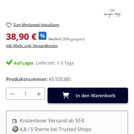
Zum Merkzettel hinzufügen
Verkaufspreis:
38,90 €
%
54,95 €
(30% gespart)
inkl. MwSt. zzgl. Versandkosten
Auf Lager.
Lieferzeit: 1-3 Tage
Produktnummer:
KS105385
Produkt Anzahl: Gib den gewünschten Wer
In den Warenkorb
Kostenloser Versand ab 50 €
4,8 / 5 Sterne bei Trusted Shops