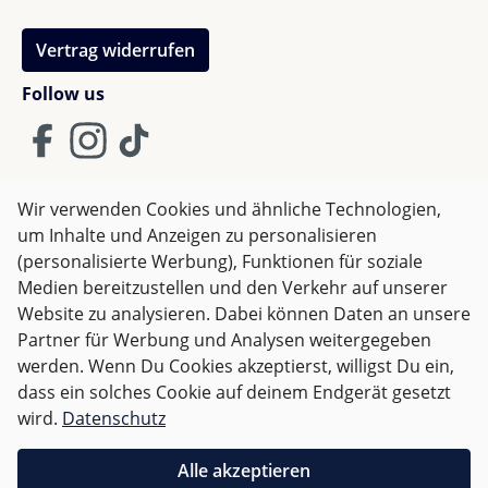
Vertrag widerrufen
Follow us
Wir verwenden Cookies und ähnliche Technologien,
um Inhalte und Anzeigen zu personalisieren
AGB
Impressum
Datenschutz
(personalisierte Werbung), Funktionen für soziale
Widerrufsrecht
Medien bereitzustellen und den Verkehr auf unserer
Website zu analysieren. Dabei können Daten an unsere
Partner für Werbung und Analysen weitergegeben
Alle Preise inkl. gesetzl. Mehrwertsteuer zzgl.
Versandkosten
werden. Wenn Du Cookies akzeptierst, willigst Du ein,
und ggf. Nachnahmegebühren, wenn nicht anders
dass ein solches Cookie auf deinem Endgerät gesetzt
angegeben.
wird.
Datenschutz
Für Deutschland sind Bestellungen ab 50,- EUR
Alle akzeptieren
versandkostenfrei.