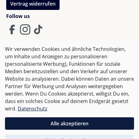
Bestell- und Lieferhinweise - Quax
Vertrag widerrufen
Follow us
Wir bestellen für dich das Möbel bei Quax in Belgien.
Es wird per Spedition zu dir geschickt. Diese meldet
sich bei dir, um mit dir einen Liefertermin zu
vereinbaren. Bitte beachte, dass die
Standardlieferung bis zur Bürgersteigkante erfolgt.
Wir verwenden Cookies und ähnliche Technologien,
Der Transport in das Haus oder die Wohnung ist
um Inhalte und Anzeigen zu personalisieren
AGB
Impressum
Datenschutz
nicht in der Standardlieferung enthalten. Das Möbel
(personalisierte Werbung), Funktionen für soziale
Widerrufsrecht
wird von dir montiert.
Medien bereitzustellen und den Verkehr auf unserer
Website zu analysieren. Dabei können Daten an unsere
Partner für Werbung und Analysen weitergegeben
Alle Preise inkl. gesetzl. Mehrwertsteuer zzgl.
Versandkosten
werden. Wenn Du Cookies akzeptierst, willigst Du ein,
und ggf. Nachnahmegebühren, wenn nicht anders
dass ein solches Cookie auf deinem Endgerät gesetzt
angegeben.
wird.
Datenschutz
Für Deutschland sind Bestellungen ab 50,- EUR
Alle akzeptieren
versandkostenfrei.