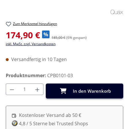
Zum Merkzettel hinzufügen
Verkaufspreis:
174,90 €
%
185,00 €
(6% gespart)
inkl. MwSt. zzgl. Versandkosten
Versandfertig in 10 Tagen
Produktnummer:
CPB0101-03
Produkt Anzahl: Gib den gewünschten Wer
In den Warenkorb
Kostenloser Versand ab 50 €
4,8 / 5 Sterne bei Trusted Shops