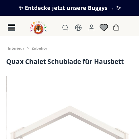
Zum Hauptinhalt springen
✨ Entdecke jetzt unsere Buggys → ✨
Warenkorb
In­te­ri­eur
Zubehör
Quax Chalet Schublade für Hausbett
Bildergalerie überspringen