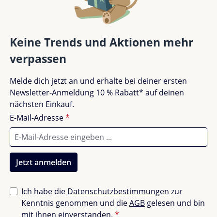
Spanplatte gefertigt. Dieses Material ist besonders
Bewertung schreiben
formstabil und widerstandsfähig gegenüber der
täglichen Nutzung. Die hochwertige Verarbeitung
Bewertungen nur in der aktuellen Sprache anzeigen.
sorgt dafür, dass die Schublade auch nach häufigem
Keine Trends und Aktionen mehr
Öffnen und Schließen ihre Form behält und lange Zeit
verpassen
wie neu aussieht.
Keine Bewertungen gefunden. Teile deine
Melde dich jetzt an und erhalte bei deiner ersten
Produkteigenschaften im Überblick
Erfahrungen mit anderen.
Newsletter-Anmeldung 10 % Rabatt* auf deinen
nächsten Einkauf.
Merkmal
Details
E-Mail-Adresse
*
Außenmaße (L x B x H)
192 cm x 94 cm x 18 cm
Material
Robuste Spanplatte
Jetzt anmelden
Passend für
Quax Chalet Bett (auf Beinen)
Ich habe die
Datenschutzbestimmungen
zur
Nettogewicht
30,4 kg
Kenntnis genommen und die
AGB
gelesen und bin
mit ihnen einverstanden.
*