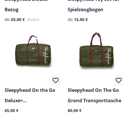
Bezug
Spielzeugbogen
Verkaufspreis:
Regulärer Preis:
Regulärer Preis:
Ab
65,00 €
Ab
15,00 €
85,00 €
Sleepyhead On the Go
Sleepyhead On The Go
Deluxe+
Grand Transporttasche
Regulärer Preis:
Regulärer Preis:
Transporttasche
65,00 €
80,00 €