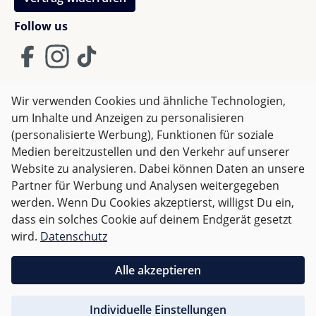
Follow us
Wir verwenden Cookies und ähnliche Technologien,
um Inhalte und Anzeigen zu personalisieren
AGB
Impressum
Datenschutz
(personalisierte Werbung), Funktionen für soziale
Widerrufsrecht
Medien bereitzustellen und den Verkehr auf unserer
Website zu analysieren. Dabei können Daten an unsere
Partner für Werbung und Analysen weitergegeben
Alle Preise inkl. gesetzl. Mehrwertsteuer zzgl.
Versandkosten
werden. Wenn Du Cookies akzeptierst, willigst Du ein,
und ggf. Nachnahmegebühren, wenn nicht anders
dass ein solches Cookie auf deinem Endgerät gesetzt
angegeben.
wird.
Datenschutz
Für Deutschland sind Bestellungen ab 50,- EUR
Alle akzeptieren
versandkostenfrei.
Individuelle Einstellungen