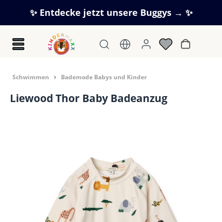
Zum Hauptinhalt springen
✨ Entdecke jetzt unsere Buggys → ✨
Warenkorb
Schwimmen
Bademode Babys und Kinder
Liewood Thor Baby Badeanzug
Bildergalerie überspringen