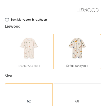
Zum Merkzettel hinzufügen
auswählen
Liewood
Peach / Sea shell
Safari sandy mix
(Diese Option ist zurzeit nicht verfügbar.)
Safari sandy mix
Peach / Sea shell
auswählen
Size
62
68