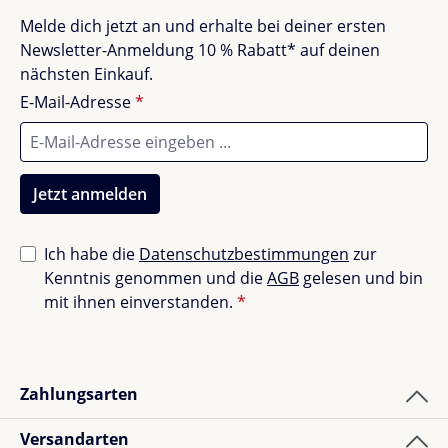
Keinen Weichspüler verwenden
Keine Bewertungen gefunden. Teile deine
Melde dich jetzt an und erhalte bei deiner ersten
Nach dem Schwimmen ausspülen, nicht
Erfahrungen mit anderen.
Newsletter-Anmeldung 10 % Rabatt* auf deinen
auswringen
nächsten Einkauf.
Nicht im Trockner trocknen, nicht bügeln, nicht
E-Mail-Adresse
*
bleichen
Kombiniere den
Liewood Thor Baby Badeanzug
mit
einem passenden Liewood Sonnenhut für noch
Jetzt anmelden
besseren Schutz. Jetzt entdecken & unbeschwert
planschen!
Ich habe die
Datenschutzbestimmungen
zur
Kenntnis genommen und die
AGB
gelesen und bin
mit ihnen einverstanden.
*
Zahlungsarten
Versandarten