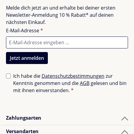
Keinen Weichspüler verwenden
Keine Bewertungen gefunden. Teile deine
Melde dich jetzt an und erhalte bei deiner ersten
Nach dem Schwimmen ausspülen, nicht
Erfahrungen mit anderen.
Newsletter-Anmeldung 10 % Rabatt* auf deinen
auswringen
nächsten Einkauf.
Nicht im Trockner trocknen, nicht bügeln, nicht
E-Mail-Adresse
*
bleichen
Kombiniere den
Liewood Thor Baby Badeanzug
mit
einem passenden Liewood Sonnenhut für noch
Jetzt anmelden
besseren Schutz. Jetzt entdecken & unbeschwert
planschen!
Ich habe die
Datenschutzbestimmungen
zur
Kenntnis genommen und die
AGB
gelesen und bin
mit ihnen einverstanden.
*
Zahlungsarten
Versandarten