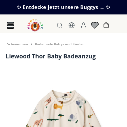
Zum Hauptinhalt springen
✨ Entdecke jetzt unsere Buggys → ✨
Warenkorb
Schwimmen
Bademode Babys und Kinder
Liewood Thor Baby Badeanzug
Bildergalerie überspringen