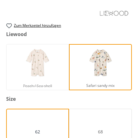
Zum Merkzettel hinzufügen
auswählen
Liewood
Peach / Sea shell
Safari sandy mix
(Diese Option ist zurzeit nicht verfügbar.)
Safari sandy mix
Peach / Sea shell
auswählen
Size
62
68