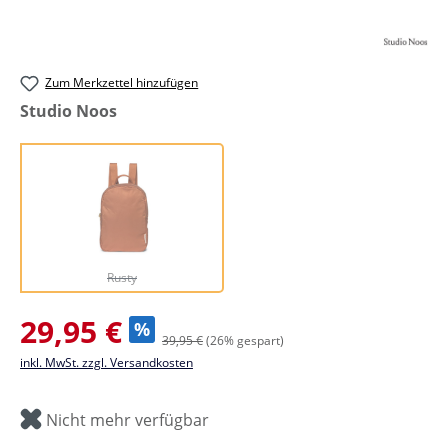
Zum Merkzettel hinzufügen
auswählen
Studio Noos
Rusty
(Diese Option ist zurzeit nicht verfügbar.)
Rusty
Verkaufspreis:
29,95 €
%
39,95 €
(26% gespart)
inkl. MwSt. zzgl. Versandkosten
Nicht mehr verfügbar