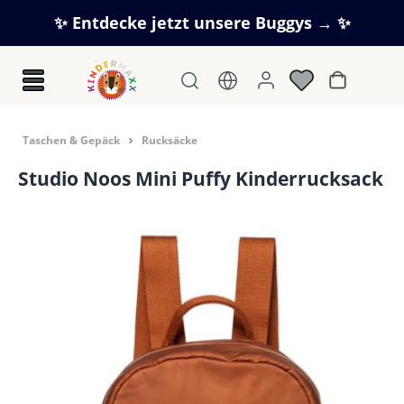
Zum Hauptinhalt springen
✨ Entdecke jetzt unsere Buggys → ✨
Warenkorb
Taschen & Gepäck
Rucksäcke
Studio Noos Mini Puffy Kinderrucksack
Bildergalerie überspringen