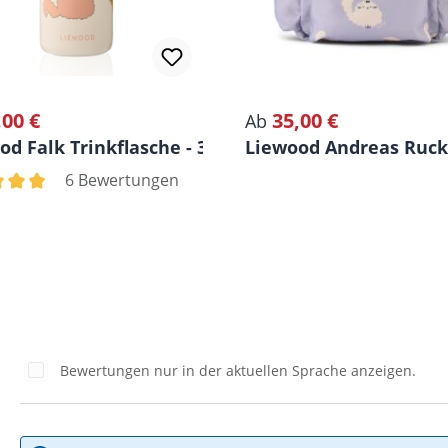
,00 €
35,00 €
rer Preis:
Regulärer Preis:
Ab
n, 2er-Pack
od Falk Trinkflasche - 350 ml
Liewood Andreas Ruck
6 Bewertungen
chnittliche Bewertung von 5 von 5 Sternen
Bewertungen nur in der aktuellen Sprache anzeigen.