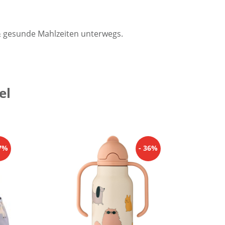
e & gesunde Mahlzeiten unterwegs.
el
37%
- 36%