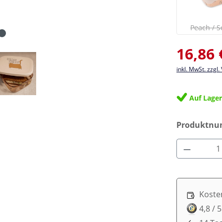
P
(
Peach / S
Verkaufsprei
16,86 
inkl. MwSt. zzgl
Auf Lage
Produktn
Produkt 
Koste
4,8 / 