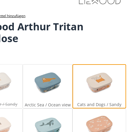
ttel hinzufügen
od Arthur Tritan
dose
ll together / Sandy
Arctic Sea / Ocean view
Cats and Dogs /
Diese Option ist zurzeit nicht verfügbar.)
r / Sandy
Cats and Dogs / Sandy
Arctic Sea / Ocean view