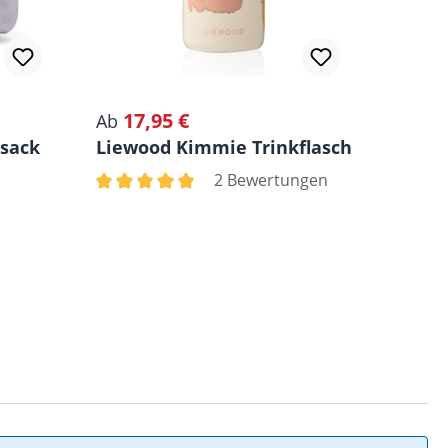
17,95 €
Regulärer Preis:
Ab
sack
Liewood Kimmie Trinkflasche 250 ml
2 Bewertungen
Durchschnittliche Bewertung von 5 von 5 Ster