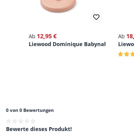
12,95 €
18
Regulärer Preis:
Regulä
Ab
Ab
Liewood Dominique Babynahrungsboxe
Liewo
Durchs
0 von 0 Bewertungen
Durchschnittliche Bewertung von 0 von 5 Sternen
Bewerte dieses Produkt!