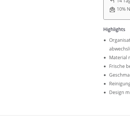
14 Ta
10% N
Highlights
Organisat
abwechsl
Material 
Frische b
Geschmac
Reinigung
Design mo