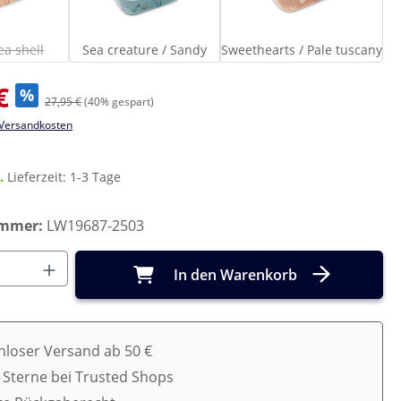
each / Sea shell
Sea creature / Sandy
Sweethearts / Pa
Diese Option ist zurzeit nicht verfügbar.)
ea shell
Sea creature / Sandy
Sweethearts / Pale tuscany
s:
€
%
27,95 €
(40% gespart)
. Versandkosten
r.
Lieferzeit: 1-3 Tage
ummer:
LW19687-2503
Anzahl: Gib den gewünschten Wert ein o
In den Warenkorb
nloser Versand ab 50 €
5 Sterne bei Trusted Shops