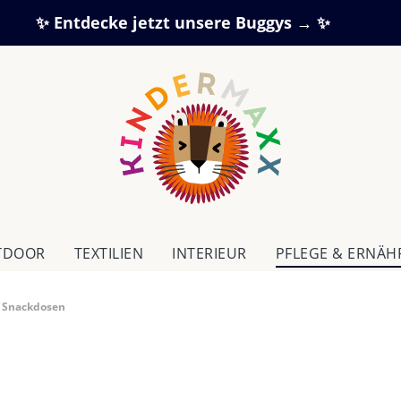
✨ Entdecke jetzt unsere Buggys → ✨
TDOOR
TEXTILIEN
IN­TE­RI­EUR
PFLEGE & ERNÄ
 Snackdosen