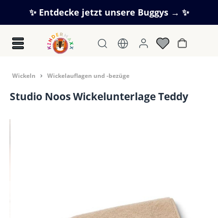
Zum Hauptinhalt springen
✨ Entdecke jetzt unsere Buggys → ✨
Warenkorb
Wickeln
Wickelauflagen und -bezüge
Studio Noos Wickelunterlage Teddy
Bildergalerie überspringen