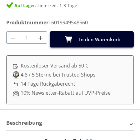
Auf Lager.
Lieferzeit: 1-3 Tage
Produktnummer:
6019949548560
Produkt Anzahl: Gib den gewünschten Wer
In den Warenkorb
Kostenloser Versand ab 50 €
4,8 / 5 Sterne bei Trusted Shops
14 Tage Rückgaberecht
10% Newsletter-Rabatt auf UVP-Preise
Beschreibung
Handgefertigte Wickelauflage