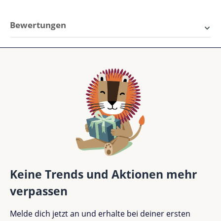
Bewertungen
2 von 2 Bewertungen
Durchschnittliche Bewertung von 5 von 5 Sternen
5 von 5 Sternen
Perfekt (2)
100%
Sehr gut (0)
0%
Gut (0)
0%
Keine Trends und Aktionen mehr
verpassen
Akzeptierbar (0)
0%
Melde dich jetzt an und erhalte bei deiner ersten