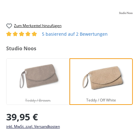
Zum Merkzettel hinzufügen
5 basierend auf 2 Bewertungen
Durchschnittliche Bewertung von 5 von 5 Sternen
auswählen
Studio Noos
Teddy / Brown.
Teddy / Off White
(Diese Option ist zurzeit nicht verfügbar.)
Teddy / Off White
Teddy / Brown.
Regulärer Preis:
39,95 €
inkl. MwSt. zzgl. Versandkosten