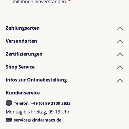
mit ihnen einverstanden.
*
Marke
MAGNA-TILES
Rail Racers
Zahlungsarten
Produkt
Erweiterungsset
Versandarten
Lebensmittelechter
Material
MABS-Kunststoff, BPA-,
Zertifizierungen
Phthalat- und latexfrei
Shop Service
8 patentierte
Inhalt
transparente
Infos zur Onlinebestellung
Magnetschienen
Kundenservice
Altersempfehlung
Ab 3 Jahren
Telefon: +49 (0) 89 2109 3633
Montag bis Freitag, 09-13 Uhr
Erweiterung für Rail
Funktionen
Racers Rennstrecken
service@kindermaxx.de
und Kugelbahnen