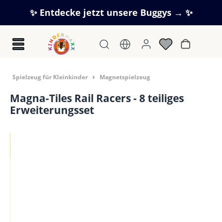
Zum Hauptinhalt springen
✨ Entdecke jetzt unsere Buggys → ✨
Warenkorb
Spielzeug für Kleinkinder
Magnetspielzeug
Magna-Tiles Rail Racers - 8 teiliges
Erweiterungsset
Bildergalerie überspringen