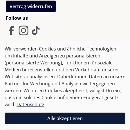
Vertrag widerrufen
Kompatibel mit allen
MAGNA-TILES Rail
Follow us
Kompatibilität
Racers, Classic und
microMAGS Sets
MINT-Lernspielzeug für
Wir verwenden Cookies und ähnliche Technologien,
Einsatzbereich
kreatives Bauen und
um Inhalte und Anzeigen zu personalisieren
AGB
Impressum
Datenschutz
Experimentieren
(personalisierte Werbung), Funktionen für soziale
Widerrufsrecht
Medien bereitzustellen und den Verkehr auf unserer
Patentierte
Website zu analysieren. Dabei können Daten an unsere
Magnetschienen, 4-
Besonderheiten
Partner für Werbung und Analysen weitergegeben
Klick-System, robuste
Alle Preise inkl. gesetzl. Mehrwertsteuer zzgl.
Versandkosten
werden. Wenn Du Cookies akzeptierst, willigst Du ein,
Sicherheitskonstruktion
und ggf. Nachnahmegebühren, wenn nicht anders
dass ein solches Cookie auf deinem Endgerät gesetzt
angegeben.
wird.
Datenschutz
FAQ zum MAGNA-TILES Rail Racers
Für Deutschland sind Bestellungen ab 50,- EUR
Erweiterungsset
Alle akzeptieren
versandkostenfrei.