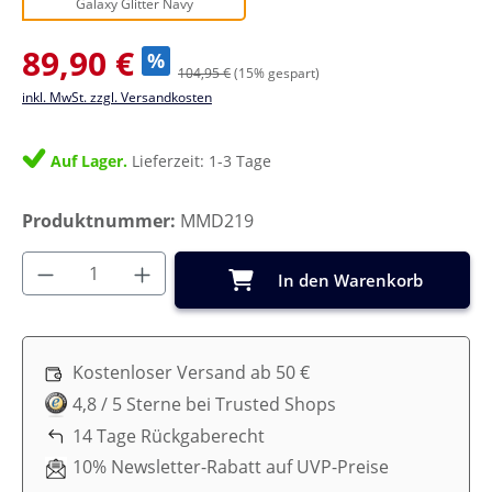
Galaxy Glitter Navy
Verkaufspreis:
89,90 €
%
104,95 €
(15% gespart)
inkl. MwSt. zzgl. Versandkosten
Auf Lager.
Lieferzeit: 1-3 Tage
Produktnummer:
MMD219
Produkt Anzahl: Gib den gewünschten Wer
In den Warenkorb
Kostenloser Versand ab 50 €
4,8 / 5 Sterne bei Trusted Shops
14 Tage Rückgaberecht
10% Newsletter-Rabatt auf UVP-Preise