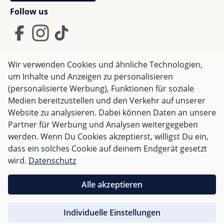
Follow us
Wir verwenden Cookies und ähnliche Technologien,
um Inhalte und Anzeigen zu personalisieren
AGB
Impressum
Datenschutz
(personalisierte Werbung), Funktionen für soziale
Widerrufsrecht
Medien bereitzustellen und den Verkehr auf unserer
Website zu analysieren. Dabei können Daten an unsere
Partner für Werbung und Analysen weitergegeben
Alle Preise inkl. gesetzl. Mehrwertsteuer zzgl.
Versandkosten
werden. Wenn Du Cookies akzeptierst, willigst Du ein,
und ggf. Nachnahmegebühren, wenn nicht anders
dass ein solches Cookie auf deinem Endgerät gesetzt
angegeben.
wird.
Datenschutz
Für Deutschland sind Bestellungen ab 50,- EUR
Alle akzeptieren
versandkostenfrei.
Individuelle Einstellungen
Für andere Länder wird nach
Gewicht abgerechnet
.