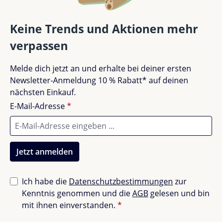
Entwicklungsunterstützung für Kinder
Bewertungen nur in der aktuellen Sprache anzeigen.
Dieser Scooter fördert Gleichgewicht und motorische
Keine Trends und Aktionen mehr
Fähigkeiten und bietet eine spannende Möglichkeit
verpassen
für Kinder, ihre Koordinationsfähigkeit spielerisch zu
entwickeln.
Keine Bewertungen gefunden. Teile deine
Melde dich jetzt an und erhalte bei deiner ersten
Erfahrungen mit anderen.
Newsletter-Anmeldung 10 % Rabatt* auf deinen
Märchenhafte Abenteuer erwarten
nächsten Einkauf.
E-Mail-Adresse
*
dich
Mit dem Mini Micro Deluxe Fairy Glitter/ Galaxy Glitter
LED Scooter wird jedes Kind ermutigt, seine
Jetzt anmelden
Umgebung aktiv und mit viel Freude zu erkunden. Ein
Traum für jedes kindliche Abenteuer.
Ich habe die
Datenschutzbestimmungen
zur
Kenntnis genommen und die
AGB
gelesen und bin
mit ihnen einverstanden.
*