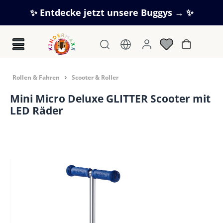
Zum Hauptinhalt springen
✨ Entdecke jetzt unsere Buggys → ✨
Warenkorb
Rollen & Fahren
Scooter & Roller
Mini Micro Deluxe GLITTER Scooter mit
LED Räder
Bildergalerie überspringen