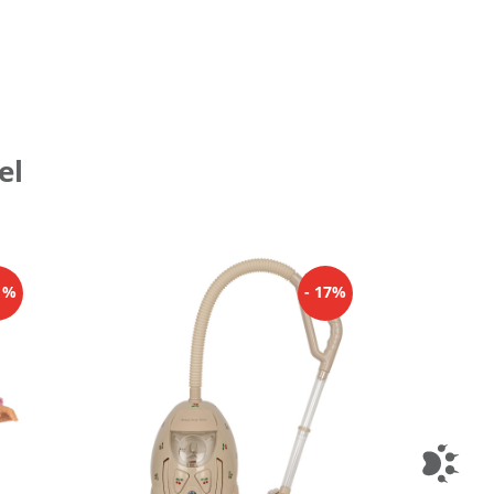
el
11%
- 17%