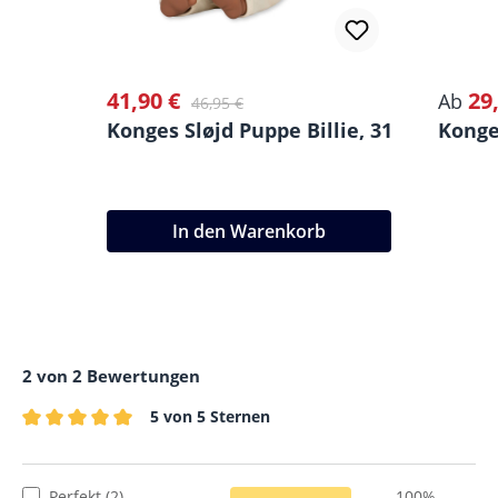
41,90 €
29
Verkaufspreis:
Regulärer Preis:
Verkau
Ab
46,95 €
Konges Sløjd Puppe Billie, 31,5 x 18 cm
Konge
In den Warenkorb
2 von 2 Bewertungen
5 von 5 Sternen
Durchschnittliche Bewertung von 5 von 5 Sternen
Perfekt (2)
100%