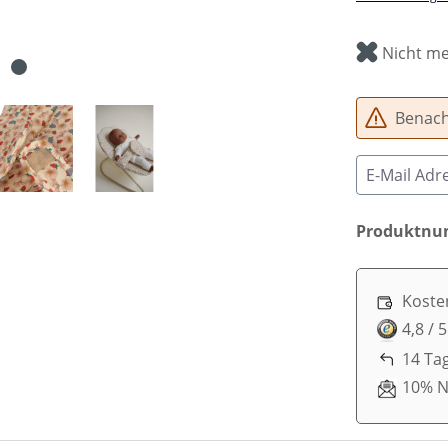
Nicht me
Benachr
Produktn
Koste
4,8 / 
14 Ta
10% N