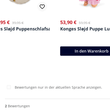
,95 €
53,90 €
fspreis:
Regulärer Preis:
Verkaufspreis:
Regulärer Preis:
39,95 €
59,95 €
s Sløjd Puppenschlafsack
Konges Sløjd Puppe Lul
In den Warenkorb
Bewertungen nur in der aktuellen Sprache anzeigen.
2
Bewertungen