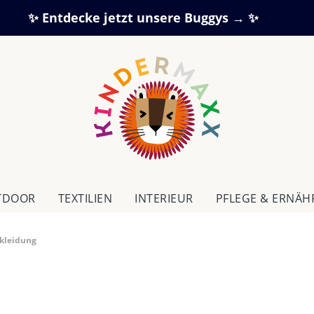
✨ Entdecke jetzt unsere Buggys → ✨
TDOOR
TEXTILIEN
IN­TE­RI­EUR
PFLEGE & ERNÄ
rkleidung