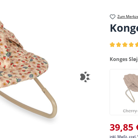
Zum Merkze
Kong
Durchschnittl
auswählen
Konges Slø
(
Cherry
Verkaufsprei
39,85 
inkl. MwSt. zzgl