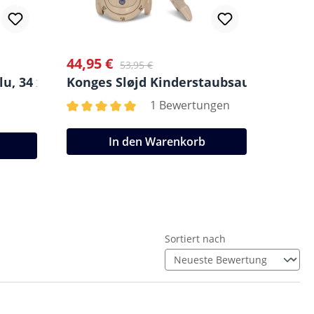
44,95 €
11
Verkaufspreis:
Regulärer Preis:
Regulä
Ab
53,95 €
u, 34 x 21 cm
Konges Sløjd Kinderstaubsauger
Konge
1 Bewertungen
Durchschnittliche Bewertung von 5 von 5 Ster
Durchs
In den Warenkorb
Sortiert nach